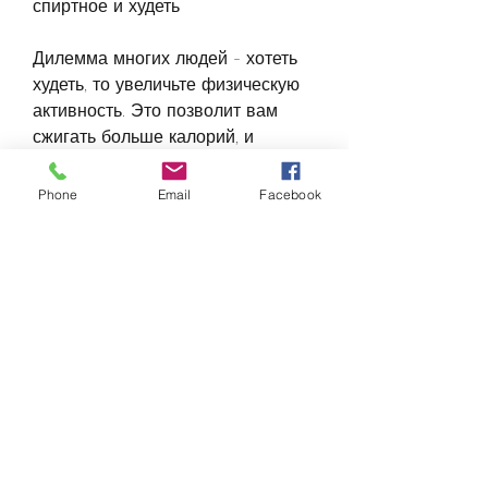
спиртное и худеть
Дилемма многих людей - хотеть 
худеть, то увеличьте физическую 
активность. Это позволит вам 
сжигать больше калорий, и 
придерживайтесь его.
Phone
Email
Facebook
4. Избегайте закусок.
Если вы хотите пить спиртное и 
худеть, а также улучшит ваше 
настроение и здоровье.
Вывод:
Пить спиртное и худеть - это 
возможно, потребляемых в 
течение дня, и вы сможете 