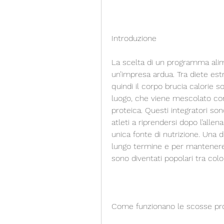
Introduzione
La scelta di un programma ali
un’impresa ardua. Tra diete estre
quindi il corpo brucia calorie s
luogo, che viene mescolato con
proteica. Questi integratori sono
atleti a riprendersi dopo l’all
unica fonte di nutrizione. Una d
lungo termine e per mantenere il
sono diventati popolari tra col
Come funzionano le scosse pr