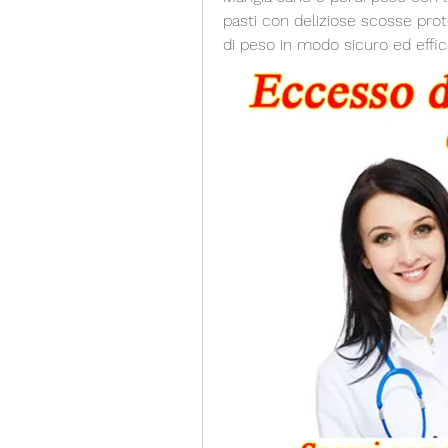
pasti con deliziose scosse protei
di peso in modo sicuro ed effic