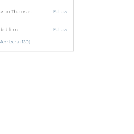
ckson Thomsan
Follow
ded firm
Follow
Members (130)