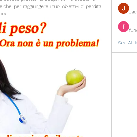
che, per raggiungere i tuoi obiettivi di perdita 
Ja
ace.
fun
See All 