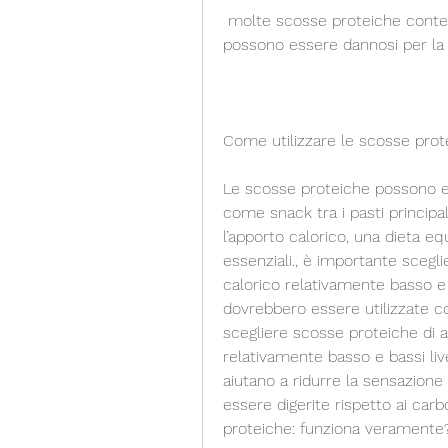
 molte scosse proteiche contengono additivi e dolcificanti artificiali che 
possono essere dannosi per la 
Come utilizzare le scosse pro
Le scosse proteiche possono es
come snack tra i pasti principa
l’apporto calorico, una dieta equ
essenziali., è importante sceg
calorico relativamente basso e ba
dovrebbero essere utilizzate co
scegliere scosse proteiche di a
relativamente basso e bassi livel
aiutano a ridurre la sensazione
essere digerite rispetto ai carb
proteiche: funziona veramente