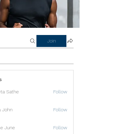
Join
s
ta Sathe
Follow
a John
Follow
e June
Follow