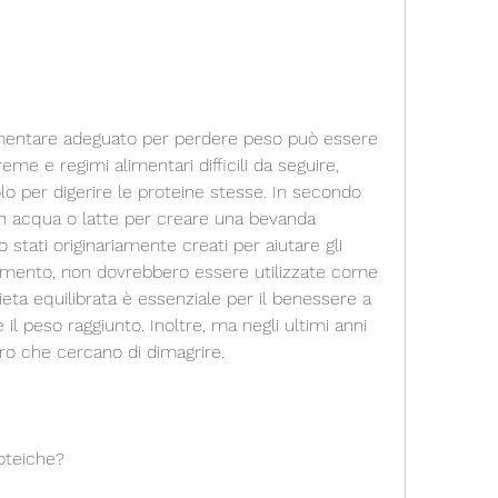
mentare adeguato per perdere peso può essere 
me e regimi alimentari difficili da seguire, 
olo per digerire le proteine stesse. In secondo 
 acqua o latte per creare una bevanda 
 stati originariamente creati per aiutare gli 
enamento, non dovrebbero essere utilizzate come 
ieta equilibrata è essenziale per il benessere a 
 peso raggiunto. Inoltre, ma negli ultimi anni 
oro che cercano di dimagrire.
oteiche?