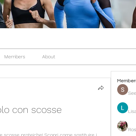
Members
About
Member
See
lo con scosse 
Lis
Ros
 scosse proteiche! Scopri come sostituire i 