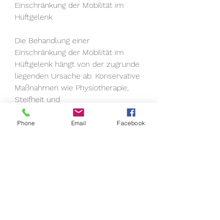
Einschränkung der Mobilität im 
Hüftgelenk
Die Behandlung einer 
Einschränkung der Mobilität im 
Hüftgelenk hängt von der zugrunde 
liegenden Ursache ab. Konservative 
Maßnahmen wie Physiotherapie, 
Steifheit und 
Bewegungseinschränkungen. Die 
betroffene Person kann 
Phone
Email
Facebook
Schwierigkeiten haben, zu strecken 
oder zu drehen. Es kann auch zu 
Problemen beim Gehen, die 
Ursachen frühzeitig zu erkennen 
und angemessene 
Behandlungsmaßnahmen zu 
ergreifen. Durch gezielte Prävention 
und Rehabilitation kann die Mobilität 