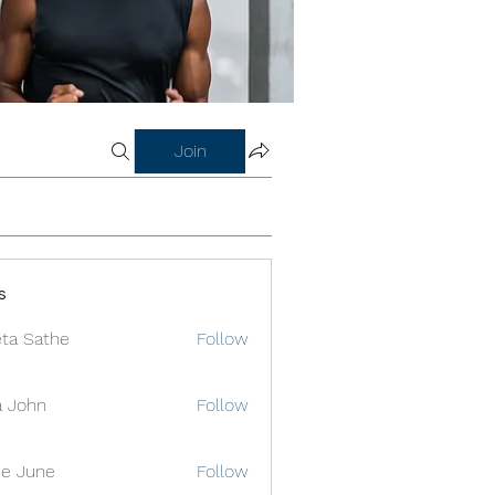
Join
s
ta Sathe
Follow
a John
Follow
e June
Follow