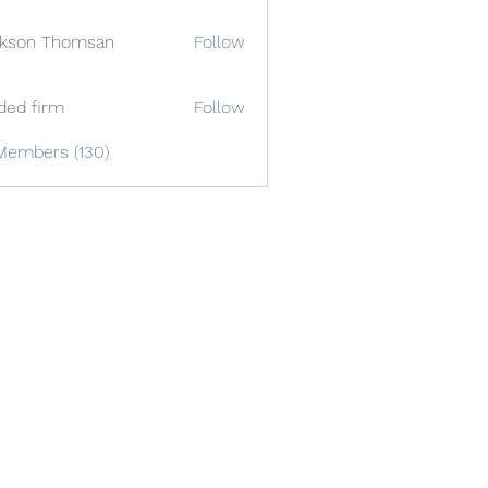
ckson Thomsan
Follow
ded firm
Follow
Members (130)