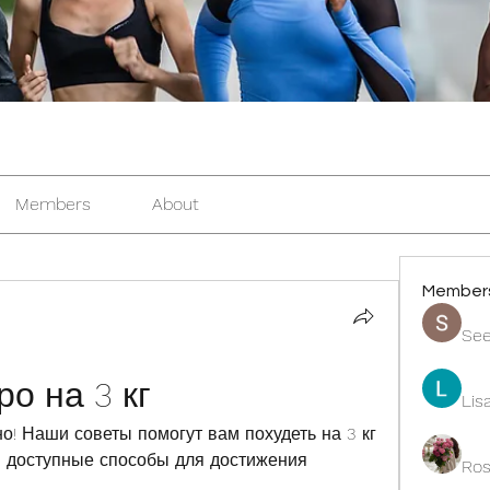
Members
About
Member
See
о на 3 кг
Lis
! Наши советы помогут вам похудеть на 3 кг 
и доступные способы для достижения 
Ros