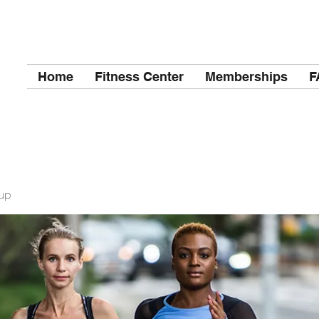
Home
Fitness Center
Memberships
F
up