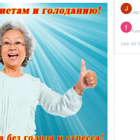
Ja
fun
See All 