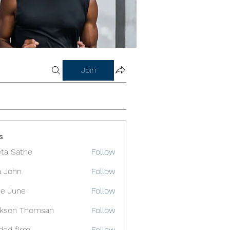
Join
s
ta Sathe
Follow
a John
Follow
e June
Follow
ckson Thomsan
Follow
ded firm
Follow