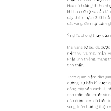
Hoa có hương thơm nhẹ,
khi hoa nở rộ và sắp tàn
cây thêm rực rỡ. Khi nắn
dát vàng, đem lại cảm g
Ý nghĩa phong thủy của 
Mai vàng từ lâu đã được
niềm vui và may mắn. Ri
Phật linh thiêng, mang t
tinh thần.
Theo quan niệm dân gian,
cường, sự bền bỉ vượt q
đông, cây vẫn xanh lá, n
tinh thần bất khuất và n
còn được xem là biểu t
vàng, luôn hướng thiện 