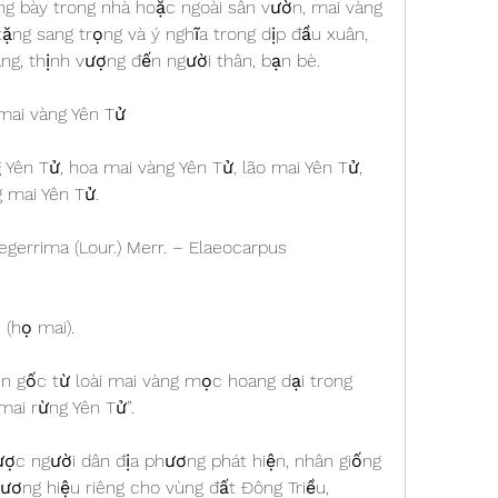
g bày trong nhà hoặc ngoài sân vườn, mai vàng 
ng sang trọng và ý nghĩa trong dịp đầu xuân, 
ang, thịnh vượng đến người thân, bạn bè.
mai vàng Yên Tử
 Yên Tử, hoa mai vàng Yên Tử, lão mai Yên Tử, 
 mai Yên Tử.
gerrima (Lour.) Merr. – Elaeocarpus 
(họ mai).
 gốc từ loài mai vàng mọc hoang dại trong 
“mai rừng Yên Tử”.
ược người dân địa phương phát hiện, nhân giống 
ương hiệu riêng cho vùng đất Đông Triều, 