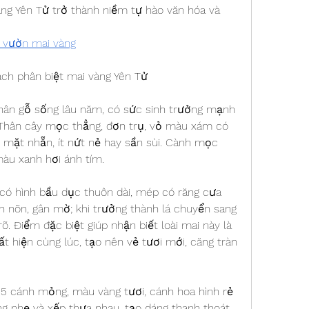
ng Yên Tử trở thành niềm tự hào văn hóa và 
 vườn mai vàng
ách phân biệt mai vàng Yên Tử
thân gỗ sống lâu năm, có sức sinh trưởng mạnh 
. Thân cây mọc thẳng, đơn trụ, vỏ màu xám có 
mặt nhẵn, ít nứt nẻ hay sần sùi. Cành mọc 
àu xanh hơi ánh tím.
có hình bầu dục thuôn dài, mép có răng cưa 
 nõn, gân mờ; khi trưởng thành lá chuyển sang 
. Điểm đặc biệt giúp nhận biết loài mai này là 
t hiện cùng lúc, tạo nên vẻ tươi mới, căng tràn 
5 cánh mỏng, màu vàng tươi, cánh hoa hình rẻ 
g nhẹ và xếp thưa nhau, tạo dáng thanh thoát. 