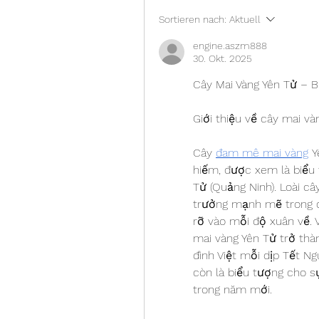
Sortieren nach:
Aktuell
engine.aszm888
30. Okt. 2025
Cây Mai Vàng Yên Tử – 
Giới thiệu về cây mai và
Cây 
đam mê mai vàng
 Y
hiếm, được xem là biểu 
Tử (Quảng Ninh). Loài cây
trưởng mạnh mẽ trong đi
rỡ vào mỗi độ xuân về. V
mai vàng Yên Tử trở thàn
đình Việt mỗi dịp Tết Ng
còn là biểu tượng cho s
trong năm mới.