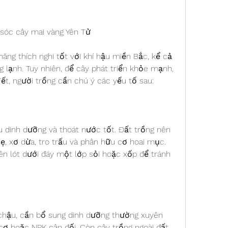
 sóc cây mai vàng Yên Tử
ăng thích nghi tốt với khí hậu miền Bắc, kể cả 
lạnh. Tuy nhiên, để cây phát triển khỏe mạnh, 
ết, người trồng cần chú ý các yếu tố sau:
u dinh dưỡng và thoát nước tốt. Đất trồng nên 
hẹ, xơ dừa, tro trấu và phân hữu cơ hoai mục. 
ên lót dưới đáy một lớp sỏi hoặc xốp để tránh 
 chậu, cần bổ sung dinh dưỡng thường xuyên 
cơ hoặc NPK cân đối. Còn cây trồng ngoài đất 