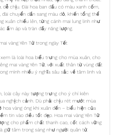
 dễ chịu. Đài hoa ban đầu có màu xanh cốm, 
, đài chuyển dần sang màu đỏ, khiến tổng thể 
g xuân chiếu lên, từng cánh mai lung linh như 
iác ấm áp và tràn đầy năng lượng.
mai vàng Yên Tử trong ngày Tết
 xem là loài hoa biểu trưng cho mùa xuân, cho 
êng mai vàng Yên Tử, với xuất thân từ vùng đất 
rong mình nhiều ý nghĩa sâu sắc về tâm linh và 
 loài cây này tượng trưng cho ý chí kiên 
ua nghịch cảnh. Dù phải chịu rét mướt mùa 
ở hoa vàng óng khi xuân đến – biểu hiện của 
iềm tin vào điều tốt đẹp. Hoa mai vàng Yên Tử 
ượng cho phẩm chất thanh cao, cốt cách vững 
và giữ tâm trong sáng như người quân tử.