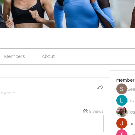
Members
About
Member
See
he group.
Lis
8 Views
Ros
Ja
fun