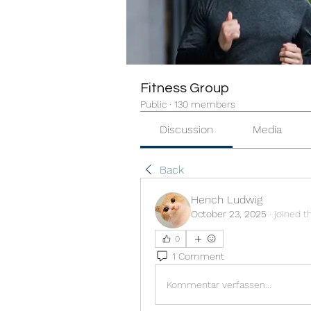
Fitness Group
Public
·
130 members
Discussion
Media
Back
Hench Ludwig
October 23, 2025
·
joined t
0
1 Comment
Kommentar verfassen...