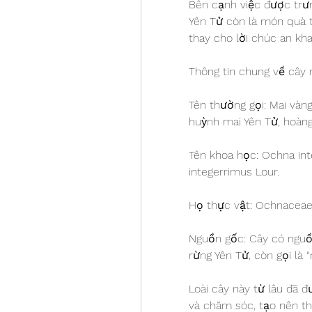
Bên cạnh việc được trưn
Yên Tử còn là món quà tặ
thay cho lời chúc an kh
Thông tin chung về cây 
Tên thường gọi: Mai vàng
huỳnh mai Yên Tử, hoàng
Tên khoa học: Ochna inte
integerrimus Lour.
Họ thực vật: Ochnaceae 
Nguồn gốc: Cây có nguồn
rừng Yên Tử, còn gọi là 
Loài cây này từ lâu đã đ
và chăm sóc, tạo nên th