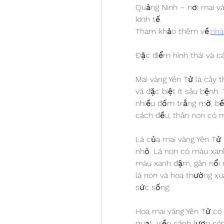
Quảng Ninh – nơi mai và
kinh tế.
Tham khảo thêm về:
nhà
Đặc điểm hình thái và c
Mai vàng Yên Tử là cây 
và đặc biệt ít sâu bệnh
nhiều đốm trắng mờ, bề 
cách đều, thân non có m
Lá của mai vàng Yên Tử 
nhỏ. Lá non có màu xanh
màu xanh đậm, gân nổi rõ
lá non và hoa thường xuấ
sức sống.
Hoa mai vàng Yên Tử có 
quạt, viền cánh lượn són