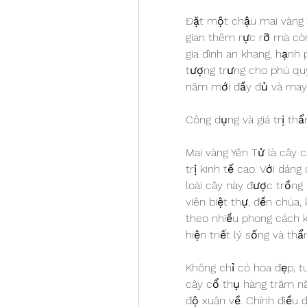
Đặt một chậu mai vàng Y
gian thêm rực rỡ mà cò
gia đình an khang, hạnh
tượng trưng cho phú quý
năm mới đầy đủ và may
Công dụng và giá trị th
Mai vàng Yên Tử là cây cả
trị kinh tế cao. Với dán
loài cây này được trồng 
viên biệt thự, đền chùa,
theo nhiều phong cách kh
hiện triết lý sống và t
Không chỉ có hoa đẹp, t
cây cổ thụ hàng trăm nă
độ xuân về. Chính điều đ