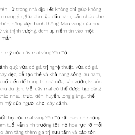
ên Tử trong nhà dịp Tết không chỉ giúp không 
n mang ý nghĩa đón lộc đầu năm, cầu chúc cho 
 phúc, công việc hanh thông. Màu vàng của hoa 
 và thịnh vượng, đem lại niềm tin vào một 
 mắn.
ẩm mỹ của cây mai vàng Yên Tử
nh quý, vừa có giá trị nghệ thuật, vừa có giá 
g cây đẹp, dễ tạo thế và khả năng sống lâu năm, 
phổ biến để trang trí nhà cửa, sân vườn, khuôn 
 khu du lịch. Mỗi cây mai có thể được tạo dáng 
ác nhau: trực, xiên, huyền, long giáng… thể 
hẩm mỹ của người chơi cây cảnh.
uổi thọ của mai vàng Yên Tử rất cao, có những 
m tuổi vẫn sinh trưởng tốt, nở hoa rực rỡ mỗi 
ó làm tăng thêm giá trị sưu tầm và bảo tồn 