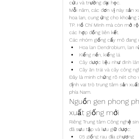
cứu và trường đại học.
Mỗi năm, các đơn vị này sản xu
hoa lan, cung ứng cho khoảng 2
TP. Hồ Chí Minh mà còn mở rộn
các hợp đồng liên kết.
Các nhóm giống cấy mô đang đ
Hoa lan Dendrobium, lan r
Kiểng nền, kiểng lá
Cây dược liệu như đinh lă
Cây ăn trái và cây công ng
Đây là minh chứng rõ nét cho 
định vai trò trung tâm sản xuấ
phía Nam.
Nguồn gen phong phú
xuất giống mới
Riêng Trung tâm Công nghệ sinh
đã sưu tập và lưu giữ được:
05 giống rau địa phương