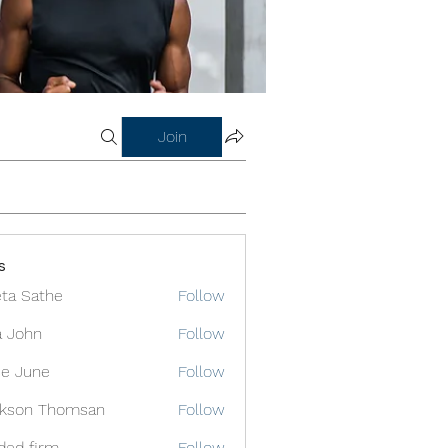
Join
s
ta Sathe
Follow
a John
Follow
e June
Follow
ckson Thomsan
Follow
ded firm
Follow