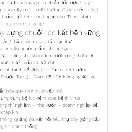
ng được áp dụng cho nhiều đối tượng cây 
ng nuôi cấy mô – một hướng đi giàu tiềm năng 
ền thống kết hợp công nghệ cao. Tham khảo 
uoi-cay-mo-mai-vang/
ây dựng chuỗi liên kết bền vững
 thẳng thắn nêu ra các tồn tại như:
virus nếu nguồn giống không sạch
gặp nhiều khó khăn do người trồng thiếu kỹ 
 xuất thiếu vốn và đất đai
minh bạch về giống khi đưa ra thị trường
 Phước Trung – Giám đốc Sở Nông nghiệp và 
uẩn hóa quy trình nuôi cấy mô
ứng dụng bộ kit kiểm soát bệnh virus
òng thí nghiệm – nhà vườn – doanh nghiệp để 
 khép kín
hông, quảng bá, kết nối tiêu thụ cây giống cấy 
g tin chính thống