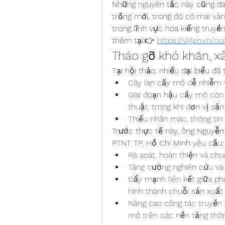
Những nguyên tắc này cũng đa
trồng mới, trong đó có mai và
trong lĩnh vực hoa kiểng truy
thêm tại:👉 
https://vigen.vn/n
Tháo gỡ khó khăn, x
Tại hội thảo, nhiều đại biểu đã
Cây lan cấy mô dễ nhiễm 
Giai đoạn hậu cấy mô còn 
thuật, trong khi đơn vị sản
Thiếu nhãn mác, thông tin 
Trước thực tế này, ông Nguyễn
PTNT TP. Hồ Chí Minh yêu cầu:
Rà soát, hoàn thiện và ch
Tăng cường nghiên cứu và 
Đẩy mạnh liên kết giữa ph
hình thành chuỗi sản xuất
Nâng cao công tác truyền t
mô trên các nền tảng thôn