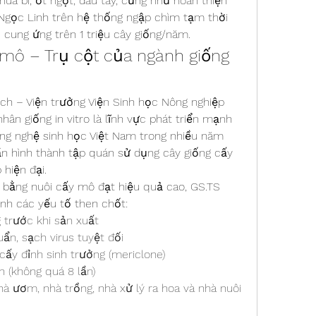
hua bi, ớt ngọt, dâu tây, cũng như hoàn thiện 
 Ngọc Linh trên hệ thống ngập chìm tạm thời 
ực cung ứng trên 1 triệu cây giống/năm.
mô – Trụ cột của ngành giống 
 – Viện trưởng Viện Sinh học Nông nghiệp 
ân giống in vitro là lĩnh vực phát triển mạnh 
g nghệ sinh học Việt Nam trong nhiều năm 
n hình thành tập quán sử dụng cây giống cấy 
hiện đại.
 bằng nuôi cấy mô đạt hiệu quả cao, GS.TS 
h các yếu tố then chốt:
g trước khi sản xuất
n, sạch virus tuyệt đối
cấy đỉnh sinh trưởng (mericlone)
 (không quá 8 lần)
à ươm, nhà trồng, nhà xử lý ra hoa và nhà nuôi 