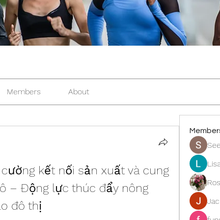
Members
About
Member
See
Lis
 cường kết nối sản xuất và cung 
Ros
ô – Động lực thúc đẩy nông 
Ja
o đô thị
fun