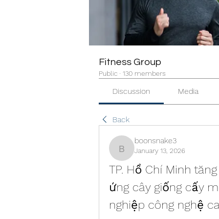
Fitness Group
Public
·
130 members
Discussion
Media
Back
boonsnake3
January 13, 2026
boonsnake3
TP. Hồ Chí Minh tăng
ứng cây giống cấy m
nghiệp công nghệ ca