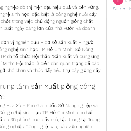
g nghiệp đô thị hiện đại, hiệu quả và bền vững, 
See All 
nghệ sinh học, đặc biệt là công nghệ nuôi cấy 
 chốt trong việc chủ động nguồn giống chất 
n xuất ngày càng lớn của nhà vườn và doanh 
 đơn vị nghiên cứu – cơ sở sản xuất – người 
ông nghệ sinh học TP. Hồ Chí Minh, Sở Nông 
 TP đã tổ chức Hội thảo “Sản xuất và cung ứng 
 Minh”. Hội thảo là diễn đàn quan trọng để các 
 gỡ khó khăn và thúc đẩy tiêu thụ cây giống cấy 
rung tâm sản xuất giống công 
ực
ương Hoa Xô – Phó Giám đốc Sở Nông nghiệp và 
ông nghệ sinh học TP. Hồ Chí Minh cho biết: 
ố có 35 phòng nuôi cấy mô, tập trung tại Trung 
ông nghiệp Công nghệ cao, các viện nghiên 