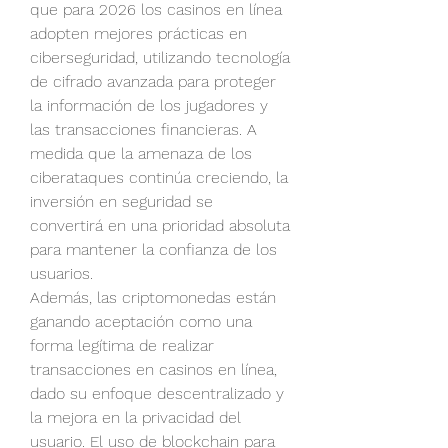
que para 2026 los casinos en línea 
adopten mejores prácticas en 
ciberseguridad, utilizando tecnología 
de cifrado avanzada para proteger 
la información de los jugadores y 
las transacciones financieras. A 
medida que la amenaza de los 
ciberataques continúa creciendo, la 
inversión en seguridad se 
convertirá en una prioridad absoluta 
para mantener la confianza de los 
usuarios.
Además, las criptomonedas están 
ganando aceptación como una 
forma legítima de realizar 
transacciones en casinos en línea, 
dado su enfoque descentralizado y 
la mejora en la privacidad del 
usuario. El uso de blockchain para 