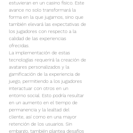
estuvieran en un casino físico. Este 
avance no solo transformará la 
forma en la que jugamos, sino que 
también elevará las expectativas de 
los jugadores con respecto a la 
calidad de las experiencias 
ofrecidas.
La implementación de estas 
tecnologías requerirá la creación de 
avatares personalizados y la 
gamificación de la experiencia de 
juego, permitiendo a los jugadores 
interactuar con otros en un 
entorno social. Esto podría resultar 
en un aumento en el tiempo de 
permanencia y la lealtad del 
cliente, así como en una mayor 
retención de los usuarios. Sin 
embargo, también plantea desafíos 