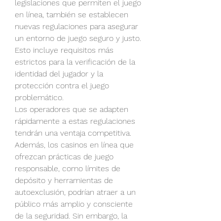
legislaciones que permiten el juego 
en línea, también se establecen 
nuevas regulaciones para asegurar 
un entorno de juego seguro y justo. 
Esto incluye requisitos más 
estrictos para la verificación de la 
identidad del jugador y la 
protección contra el juego 
problemático.
Los operadores que se adapten 
rápidamente a estas regulaciones 
tendrán una ventaja competitiva. 
Además, los casinos en línea que 
ofrezcan prácticas de juego 
responsable, como límites de 
depósito y herramientas de 
autoexclusión, podrían atraer a un 
público más amplio y consciente 
de la seguridad. Sin embargo, la 