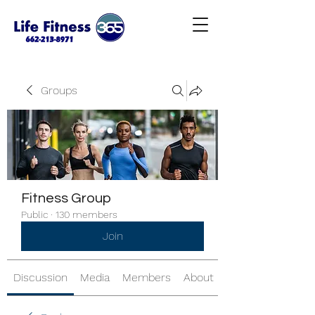
Groups
Fitness Group
Public
·
130 members
Join
Discussion
Media
Members
About