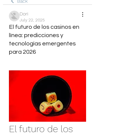
Back
Dori
July 22, 2025
El futuro de los casinos en
línea: predicciones y
tecnologías emergentes
para 2026
El futuro de los 