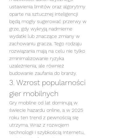
ustawienia limitów oraz algorytmy 
oparte na sztucznej inteligencji 
będą mogły sugerować przerwy w 
grze, gdy wykryją nadmierne 
wydatki lub znaczące zmiany w 
zachowaniu gracza. Tego rodzaju 
rozwiązania mają na celu nie tylko 
zminimalizowanie ryzyka 
uzależnienia, ale również 
budowanie zaufania do branży.
3. Wzrost popularności 
gier mobilnych
Gry mobilne od lat dominują w 
świecie hazardu online, a w 2025 
roku ten trend z pewnością się 
utrzyma. Wraz z rozwojem 
technologii i szybkością Internetu, 