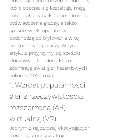
indywidualnych potrzeb. Tendencje, 
które obecnie się kształtują, mają 
potencjał, aby całkowicie odmienić 
doświadczenia graczy, a także 
sposób, w jaki operatorzy 
podchodzą do brylowania w tej 
konkurencyjnej branży. W tym 
artykule przyjrzymy się sześciu 
kluczowym trendom, które 
zdominują świat gier hazardowych 
online w 2025 roku.
1. Wzrost popularności 
gier z rzeczywistością 
rozszerzoną (AR) i 
wirtualną (VR)
Jednym z najbardziej ekscytujących 
trendów, który kształtuje 