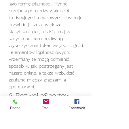
jako formę płatności. Płynne 
przejścia pomiędzy walutami 
tradycyjnymi a cyfrowymi otwierają 
drzwi do jeszcze większej 
klasyfikacji gier, a także graj w 
kasynie online umożliwiają 
wykorzystanie tokenów jako nagród 
i elementów lojalnościowych. 
Przemiany te mogą odmienić 
sposób, w jaki postrzegany jest 
hazard online, a także wzbudzić 
zaufanie między graczami a 
operatorami.
6. Rozwój eSportów i 
hazardu
Phone
Email
Facebook
W miarę jak eSporty zdobywają 
coraz większą popularność na 
całym świecie, operatorzy gier 