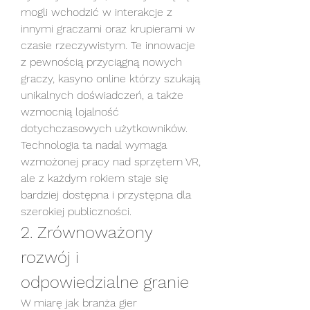
mogli wchodzić w interakcje z 
innymi graczami oraz krupierami w 
czasie rzeczywistym. Te innowacje 
z pewnością przyciągną nowych 
graczy, kasyno online którzy szukają 
unikalnych doświadczeń, a także 
wzmocnią lojalność 
dotychczasowych użytkowników. 
Technologia ta nadal wymaga 
wzmożonej pracy nad sprzętem VR, 
ale z każdym rokiem staje się 
bardziej dostępna i przystępna dla 
szerokiej publiczności.
2. Zrównoważony 
rozwój i 
odpowiedzialne granie
W miarę jak branża gier 