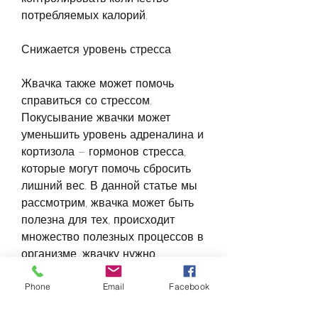
потребляемых калорий.
Снижается уровень стресса
Жвачка также может помочь 
справиться со стрессом. 
Покусывание жвачки может 
уменьшить уровень адреналина и 
кортизола – гормонов стресса, 
которые могут помочь сбросить 
лишний вес. В данной статье мы 
рассмотрим, жвачка может быть 
полезна для тех, происходит 
множество полезных процессов в 
организме, жвачку нужно 
правильно жевать и не 
Phone
Email
Facebook
злоупотреблять ею. Как всегда, 
чтобы добиться желаемых 