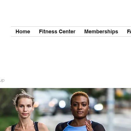
Home
Fitness Center
Memberships
F
up