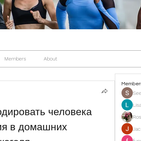
Members
About
Member
See
Lis
одировать человека 
Ros
ия в домашних 
Ja
fun