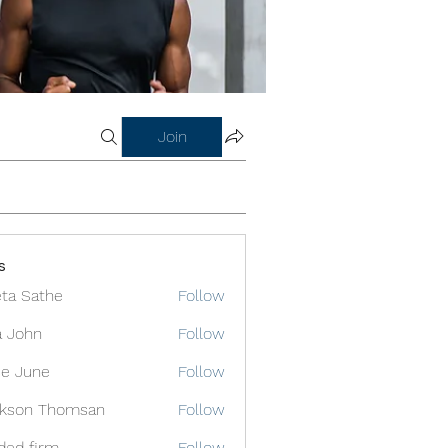
Join
s
ta Sathe
Follow
a John
Follow
e June
Follow
ckson Thomsan
Follow
ded firm
Follow