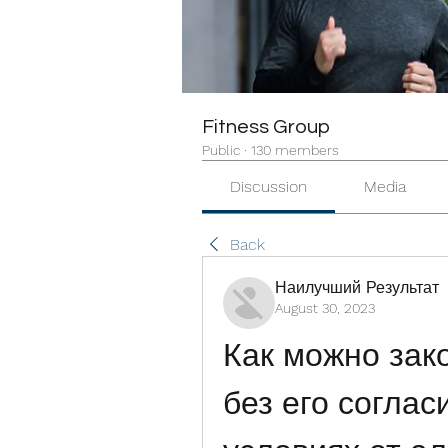
Fitness Group
Public
·
130 members
Discussion
Media
Back
Наилучший Результат
August 30, 2023
Как можно зак
без его соглас