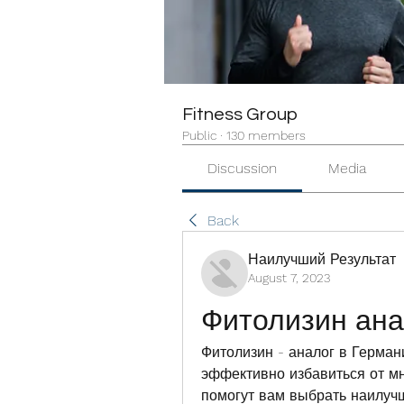
Fitness Group
Public
·
130 members
Discussion
Media
Back
Наилучший Результат
August 7, 2023
Фитолизин ана
Фитолизин - аналог в Герман
эффективно избавиться от мн
помогут вам выбрать наилучш