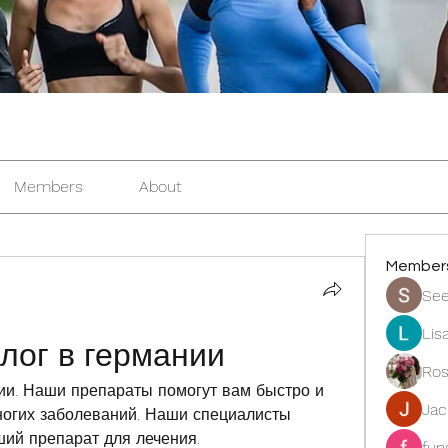
Members
About
Member
See
Lis
лог в германии
Ros
ии. Наши препараты помогут вам быстро и 
Ja
огих заболеваний. Наши специалисты 
ий препарат для лечения.
fun