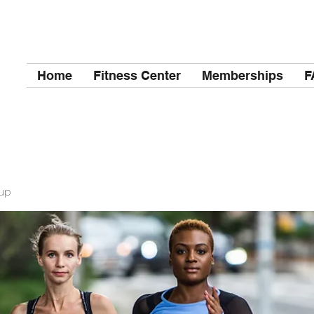
Home
Fitness Center
Memberships
F
up