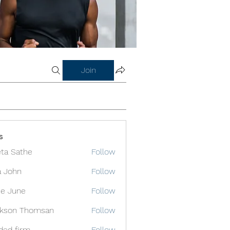
Join
s
ta Sathe
Follow
a John
Follow
e June
Follow
ckson Thomsan
Follow
ded firm
Follow