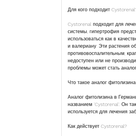
Для кого подходит Cystorenal
Cystorenal подходит для леч
системы, гипертрофия предст
использоваться как в качеств
и валериану. Эти растения о
противовоспалительным, крапи
недоступен или не производи
проблемы может стать анало
Что такое аналог фитолизина
Аналог фитолизина в Германи
названием 'Cystorenal'. Он т
используется для лечения за
Как действует Cystorenal?