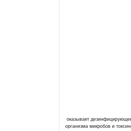
 оказывает дезинфицирующее действие и способствует выведению из 
организма микробов и токсино