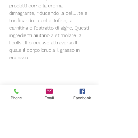
prodotti come la crema 
dimagrante, riducendo la cellulite e 
tonificando la pelle. Infine, la 
carnitina e l'estratto di alghe. Questi 
ingredienti aiutano a stimolare la 
lipolisi, il processo attraverso il 
quale il corpo brucia il grasso in 
eccesso.
Come si usa il gel riduce il grasso 
rapidamente para hombre precio?
Phone
Email
Facebook
Il gel riduce il grasso rapidamente 
para hombre precio è facile da 