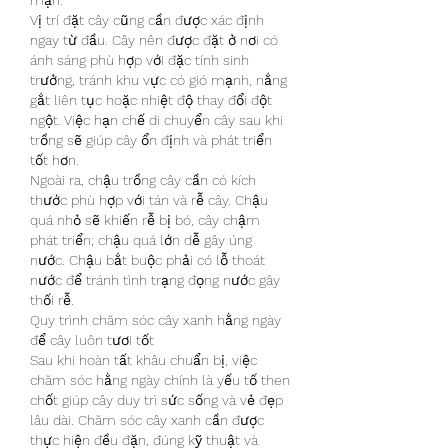
mặn.
Vị trí đặt cây cũng cần được xác định 
ngay từ đầu. Cây nên được đặt ở nơi có 
ánh sáng phù hợp với đặc tính sinh 
trưởng, tránh khu vực có gió mạnh, nắng 
gắt liên tục hoặc nhiệt độ thay đổi đột 
ngột. Việc hạn chế di chuyển cây sau khi 
trồng sẽ giúp cây ổn định và phát triển 
tốt hơn.
Ngoài ra, chậu trồng cây cần có kích 
thước phù hợp với tán và rễ cây. Chậu 
quá nhỏ sẽ khiến rễ bị bó, cây chậm 
phát triển; chậu quá lớn dễ gây úng 
nước. Chậu bắt buộc phải có lỗ thoát 
nước để tránh tình trạng đọng nước gây 
thối rễ.
Quy trình chăm sóc cây xanh hằng ngày 
để cây luôn tươi tốt
Sau khi hoàn tất khâu chuẩn bị, việc 
chăm sóc hằng ngày chính là yếu tố then 
chốt giúp cây duy trì sức sống và vẻ đẹp 
lâu dài. Chăm sóc cây xanh cần được 
thực hiện đều đặn, đúng kỹ thuật và 