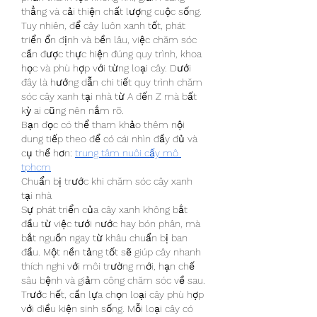
thẳng và cải thiện chất lượng cuộc sống. 
Tuy nhiên, để cây luôn xanh tốt, phát 
triển ổn định và bền lâu, việc chăm sóc 
cần được thực hiện đúng quy trình, khoa 
học và phù hợp với từng loại cây. Dưới 
đây là hướng dẫn chi tiết quy trình chăm 
sóc cây xanh tại nhà từ A đến Z mà bất 
kỳ ai cũng nên nắm rõ.
Bạn đọc có thể tham khảo thêm nội 
dung tiếp theo để có cái nhìn đầy đủ và 
cụ thể hơn: 
trung tâm nuôi cấy mô 
tphcm
Chuẩn bị trước khi chăm sóc cây xanh 
tại nhà
Sự phát triển của cây xanh không bắt 
đầu từ việc tưới nước hay bón phân, mà 
bắt nguồn ngay từ khâu chuẩn bị ban 
đầu. Một nền tảng tốt sẽ giúp cây nhanh 
thích nghi với môi trường mới, hạn chế 
sâu bệnh và giảm công chăm sóc về sau.
Trước hết, cần lựa chọn loại cây phù hợp 
với điều kiện sinh sống. Mỗi loại cây có 