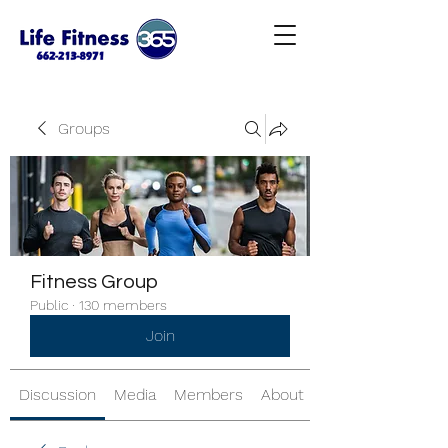
Groups
Fitness Group
Public
·
130 members
Join
Discussion
Media
Members
About