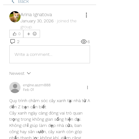
Back
Arina Ignatova
January 30, 2026
·
joined the
group.
0
2
6
Write a comment...
Newest
engine.aszm888
Feb 01
Quy trình chăm sóc cây xanh tại nhà từ A 
đến Z bạn cần biết
Cây xanh ngày càng đóng vai trò quan 
trọng trong không gian sống hiện đại. 
Không chỉ giúp làm đẹp nhà cửa, ban 
công hay sân vườn, cây xanh còn góp 
phần thanh lọc không khí, giảm căng 