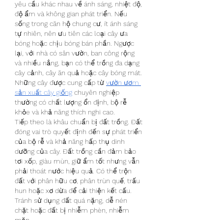
yêu cầu khác nhau về ánh sáng, nhiệt độ, 
độ ẩm và không gian phát triển. Nếu 
sống trong căn hộ chung cư, ít ánh sáng 
tự nhiên, nên ưu tiên các loại cây ưa 
bóng hoặc chịu bóng bán phần. Ngược 
lại, với nhà có sân vườn, ban công rộng 
và nhiều nắng, bạn có thể trồng đa dạng 
cây cảnh, cây ăn quả hoặc cây bóng mát. 
Những cây được cung cấp từ 
vườn ươm 
sản xuất cây giống
 chuyên nghiệp 
thường có chất lượng ổn định, bộ rễ 
khỏe và khả năng thích nghi cao.
Tiếp theo là khâu chuẩn bị đất trồng. Đất 
đóng vai trò quyết định đến sự phát triển 
của bộ rễ và khả năng hấp thụ dinh 
dưỡng của cây. Đất trồng cần đảm bảo 
tơi xốp, giàu mùn, giữ ẩm tốt nhưng vẫn 
phải thoát nước hiệu quả. Có thể trộn 
đất với phân hữu cơ, phân trùn quế, trấu 
hun hoặc xơ dừa để cải thiện kết cấu. 
Tránh sử dụng đất quá nặng, dễ nén 
chặt hoặc đất bị nhiễm phèn, nhiễm 