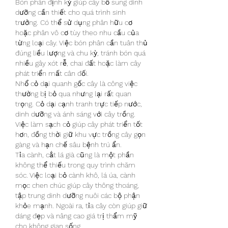
Bón phân định kỳ giúp cây bổ sung dinh 
dưỡng cần thiết cho quá trình sinh 
trưởng. Có thể sử dụng phân hữu cơ 
hoặc phân vô cơ tùy theo nhu cầu của 
từng loại cây. Việc bón phân cần tuân thủ 
đúng liều lượng và chu kỳ, tránh bón quá 
nhiều gây xót rễ, chai đất hoặc làm cây 
phát triển mất cân đối.
Nhổ cỏ dại quanh gốc cây là công việc 
thường bị bỏ qua nhưng lại rất quan 
trọng. Cỏ dại cạnh tranh trực tiếp nước, 
dinh dưỡng và ánh sáng với cây trồng. 
Việc làm sạch cỏ giúp cây phát triển tốt 
hơn, đồng thời giữ khu vực trồng cây gọn 
gàng và hạn chế sâu bệnh trú ẩn.
Tỉa cành, cắt lá già cũng là một phần 
không thể thiếu trong quy trình chăm 
sóc. Việc loại bỏ cành khô, lá úa, cành 
mọc chen chúc giúp cây thông thoáng, 
tập trung dinh dưỡng nuôi các bộ phận 
khỏe mạnh. Ngoài ra, tỉa cây còn giúp giữ 
dáng đẹp và nâng cao giá trị thẩm mỹ 
cho không gian sống.