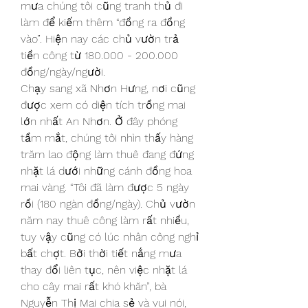
mưa chúng tôi cũng tranh thủ đi 
làm để kiếm thêm “đồng ra đồng 
vào”. Hiện nay các chủ vườn trả 
tiền công từ 180.000 - 200.000 
đồng/ngày/người.
Chạy sang xã Nhơn Hưng, nơi cũng 
được xem có diện tích trồng mai 
lớn nhất An Nhơn. Ở đây phóng 
tầm mắt, chúng tôi nhìn thấy hàng 
trăm lao động làm thuê đang đứng 
nhặt lá dưới những cánh đồng hoa 
mai vàng. “Tôi đã làm được 5 ngày 
rồi (180 ngàn đồng/ngày). Chủ vườn 
năm nay thuê công làm rất nhiều, 
tuy vậy cũng có lúc nhân công nghỉ 
bất chợt. Bởi thời tiết nắng mưa 
thay đổi liên tục, nên việc nhặt lá 
cho cây mai rất khó khăn”, bà 
Nguyễn Thị Mai chia sẻ và vui nói, 