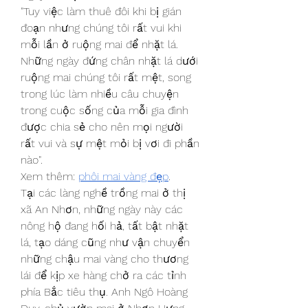
"Tuy việc làm thuê đôi khi bị gián 
đoạn nhưng chúng tôi rất vui khi 
mỗi lần ở ruộng mai để nhặt lá. 
Những ngày đứng chân nhặt lá dưới 
ruộng mai chúng tôi rất mệt, song 
trong lúc làm nhiều câu chuyện 
trong cuộc sống của mỗi gia đình 
được chia sẻ cho nên mọi người 
rất vui và sự mệt mỏi bị vơi đi phần 
nào".
Xem thêm: 
phôi mai vàng đẹp
.
Tại các làng nghề trồng mai ở thị 
xã An Nhơn, những ngày này các 
nông hộ đang hối hả, tất bật nhặt 
lá, tạo dáng cũng như vận chuyển 
những chậu mai vàng cho thương 
lái để kịp xe hàng chở ra các tỉnh 
phía Bắc tiêu thụ. Anh Ngô Hoàng 