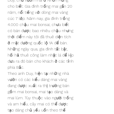
Duy, chủ vườn mai ở Nhơn Hưng 
cho biết: Gia đình trồng mai gần 20 
năm, nổi tiếng với dòng mai vàng 
cúc 7 lớp. Năm nay, gia đình trồng 
4.000 chậu mai bonsai, chưa biết 
có bán được bao nhiêu chậu nhưng 
thời điểm này tôi đã thuê diện tích 
ở mặt đường quốc lộ 1A để bán. 
Những ngày qua, gia đình tất bật, 
hối hả thuê công làm nhặt lá để kịp 
đưa ra đó bán cho khách ở các tỉnh 
phía Bắc.
Theo anh Duy, hiện tại những nhà 
vườn có các kiểu dáng mai vàng 
đang được xuất ra thị trường bán 
gồm mai bonsai, mai tạo dáng và 
mai lùm. Tùy thuộc vào người trồng 
và am hiểu, cây mai có thể được 
tạo dáng chủ yếu uốn theo thế 