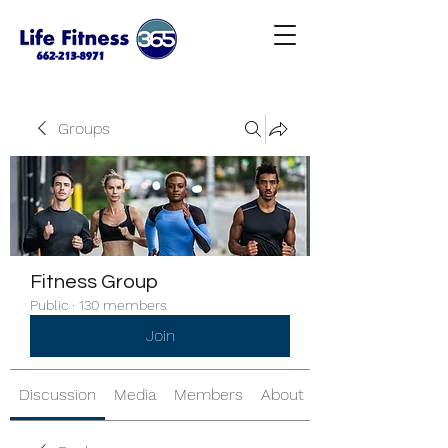
Groups
Fitness Group
Public
·
130 members
Join
Discussion
Media
Members
About