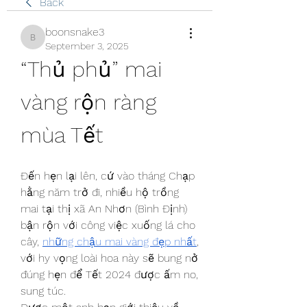
Back
boonsnake3
boonsnake3
September 3, 2025
“Thủ phủ” mai 
vàng rộn ràng 
mùa Tết
Đến hẹn lại lên, cứ vào tháng Chạp 
hằng năm trở đi, nhiều hộ trồng 
mai tại thị xã An Nhơn (Bình Định) 
bận rộn với công việc xuống lá cho 
cây, 
những chậu mai vàng đẹp nhất
, 
với hy vọng loài hoa này sẽ bung nở 
đúng hẹn để Tết 2024 được ấm no, 
sung túc.