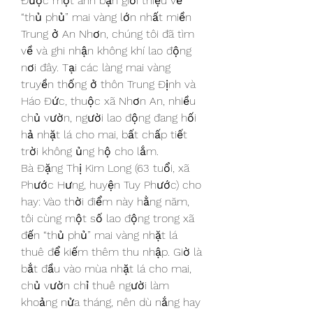
Được một anh bạn giới thiệu về 
“thủ phủ” mai vàng lớn nhất miền 
Trung ở An Nhơn, chúng tôi đã tìm 
về và ghi nhận không khí lao động 
nơi đây. Tại các làng mai vàng 
truyền thống ở thôn Trung Định và 
Háo Đức, thuộc xã Nhơn An, nhiều 
chủ vườn, người lao động đang hối 
hả nhặt lá cho mai, bất chấp tiết 
trời không ủng hộ cho lắm.
Bà Đặng Thị Kim Long (63 tuổi, xã 
Phước Hưng, huyện Tuy Phước) cho 
hay: Vào thời điểm này hằng năm, 
tôi cùng một số lao động trong xã 
đến “thủ phủ” mai vàng nhặt lá 
thuê để kiếm thêm thu nhập. Giờ là 
bắt đầu vào mùa nhặt lá cho mai, 
chủ vườn chỉ thuê người làm 
khoảng nửa tháng, nên dù nắng hay 