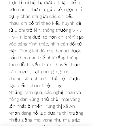
trực tỉ mỉ hội tụ được 4 đặc điểm: 
đơn cành, thưa lá, gốc bồ, ngọn chỉ; 
cự ly phân chi giữa các chi đều 
nhau, chi bố trí theo kiểu huynh đệ 
từ 5 chi trở lên, thông thường 5 - 7 
- 9 - 11 (chi dưới to hơn chi trên) tạo 
vóc dáng hình tháp, nhìn cân đối tứ 
diện. Trong khi đó, mai bonsai được 
uốn theo các thế như rồng thăng, 
thác đỗ, huyền, trực - huyền, trực - 
bán huyền, bạt phong, nghinh 
phong, siêu phong… thể hiện được 
đặc điểm chân, thiện, mỹ.
Những năm qua, các nghệ nhân và 
nông dân vùng “thủ phủ” mai vàng 
lớn nhất ở miền Trung thị xã An 
Nhơn đang nỗ lực đưa ra thị trường 
nhiều giống mai vàng như mai giảo, 
mai cúc, huỳnh tỷ, mai đọt xanh, 