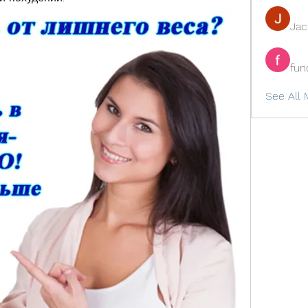
Ja
fun
See All 