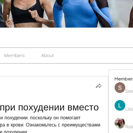
Members
About
Member
See
при похудении вместо
Lis
 похудении, поскольку он помогает 
ра в крови. Ознакомьтесь с преимуществами 
Ros
и похудении.