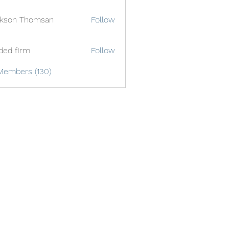
ckson Thomsan
Follow
ded firm
Follow
Members (130)