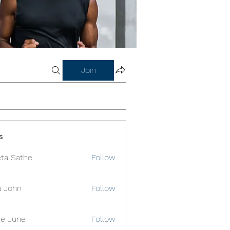
Join
s
ta Sathe
Follow
a John
Follow
e June
Follow