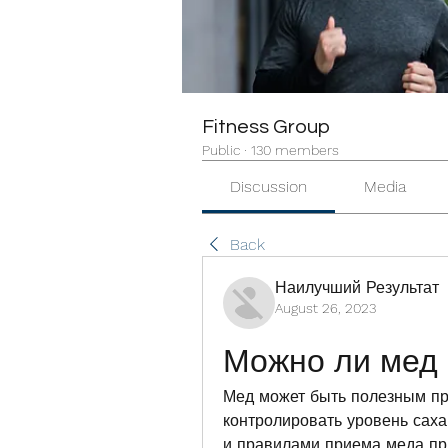
Fitness Group
Public
·
130 members
Discussion
Media
Back
Наилучший Результат
August 26, 2023
Можно ли мед 
Мед может быть полезным при
контролировать уровень саха
и правилами приема меда пр