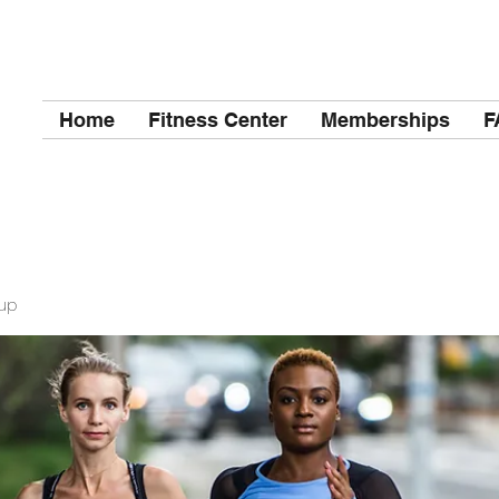
Home
Fitness Center
Memberships
F
up