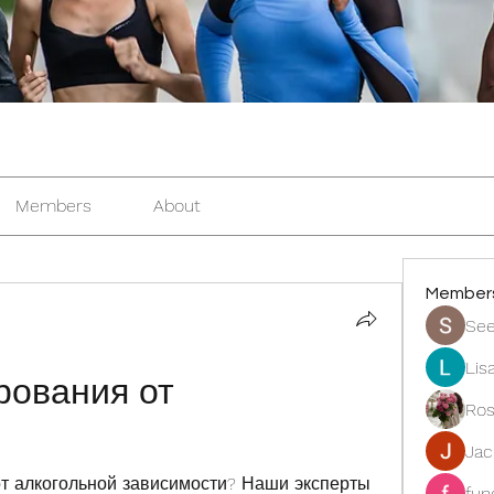
Members
About
Member
See
Lis
ования от 
Ros
Ja
т алкогольной зависимости? Наши эксперты 
fun