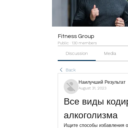
Fitness Group
Public
·
130 members
Discussion
Media
Back
Наилучший Результат
August 31, 2023
Все виды кодир
алкоголизма
Ищите способы избавления о