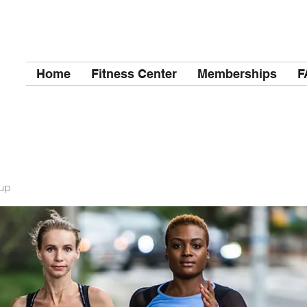
Home
Fitness Center
Memberships
F
up