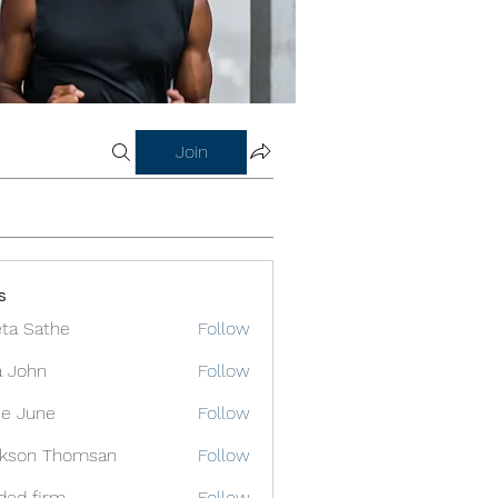
Join
s
ta Sathe
Follow
a John
Follow
e June
Follow
ckson Thomsan
Follow
ded firm
Follow