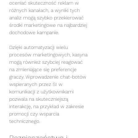
oceniać skuteczność reklam w 
różnych kanałach, a wyniki tych 
analiz mogą szybko przekierować 
środki marketingowe na najbardziej 
dochodowe kampanie.
Dzięki automatyzacji wielu 
procesów marketingowych, kasyna 
mogą również szybciej reagować 
na zmieniające się preferencje 
graczy. Wprowadzenie chat-botów 
wspieranych przez SI w 
komunikacji z użytkownikami 
pozwala na skuteczniejszą 
interakcję, na przykład w zakresie 
promocji czy wsparcia 
technicznego.