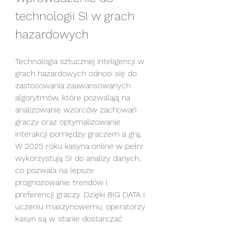
technologii SI w grach 
hazardowych
Technologia sztucznej inteligencji w 
grach hazardowych odnosi się do 
zastosowania zaawansowanych 
algorytmów, które pozwalają na 
analizowanie wzorców zachowań 
graczy oraz optymalizowanie 
interakcji pomiędzy graczem a grą. 
W 2025 roku kasyna online w pełni 
wykorzystują SI do analizy danych, 
co pozwala na lepsze 
prognozowanie trendów i 
preferencji graczy. Dzięki BIG DATA i 
uczeniu maszynowemu, operatorzy 
kasyn są w stanie dostarczać 