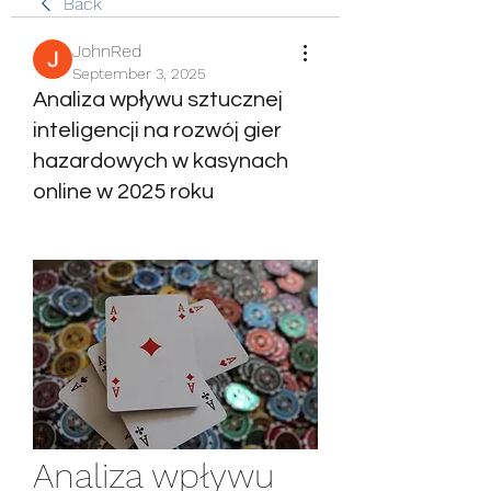
Back
JohnRed
September 3, 2025
Analiza wpływu sztucznej
inteligencji na rozwój gier
hazardowych w kasynach
online w 2025 roku
Analiza wpływu 