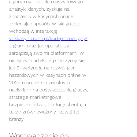
algorytmy uczenia maszynowego i 
analityki danych, zyskuje na 
znaczeniu w kasynach online, 
zmieniając sposób, w jaki gracze 
wchodzą w interakcję 
voxkasyno.com.pl/kod-promocyjny/
z grami oraz jak operatorzy 
zarządzają swoimi platformami. W 
niniejszym artykule przyjrzymy się, 
jak SI wpłynęła na rozwój gier 
hazardowych w kasynach online w 
2025 roku, ze szczególnym 
naciskiem na doświadczenia graczy, 
strategie marketingowe, 
bezpieczeństwo, obsługę klienta, a 
także zrównoważony rozwój tej 
branży.
Wprowadzenie do 