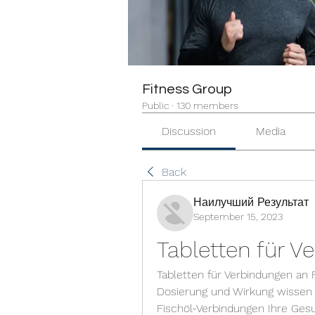
Fitness Group
Public
·
130 members
Discussion
Media
Back
Наилучший Результат
September 15, 2023
Tabletten für V
Tabletten für Verbindungen an Fi
Dosierung und Wirkung wissen m
Fischöl-Verbindungen Ihre Ges