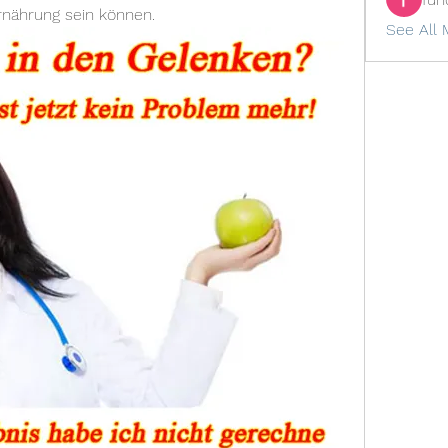
rnährung sein können.
See All 