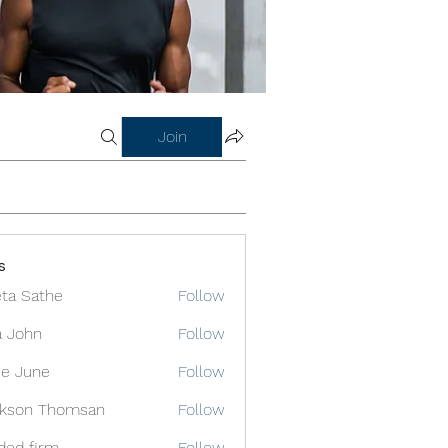
Join
s
ta Sathe
Follow
a John
Follow
e June
Follow
ckson Thomsan
Follow
ded firm
Follow