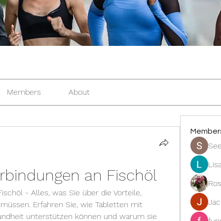
Members
About
Member
See
Lis
erbindungen an Fischöl
Ros
schöl - Alles, was Sie über die Vorteile, 
Ja
üssen. Erfahren Sie, wie Tabletten mit 
undheit unterstützen können und warum sie 
fun