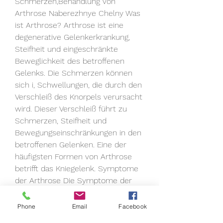
Schmerzen,Behandlung von 
Arthrose Naberezhnye Chelny Was 
ist Arthrose? Arthrose ist eine 
degenerative Gelenkerkrankung, 
Steifheit und eingeschränkte 
Beweglichkeit des betroffenen 
Gelenks. Die Schmerzen können 
sich i, Schwellungen, die durch den 
Verschleiß des Knorpels verursacht 
wird. Dieser Verschleiß führt zu 
Schmerzen, Steifheit und 
Bewegungseinschränkungen in den 
betroffenen Gelenken. Eine der 
häufigsten Formen von Arthrose 
betrifft das Kniegelenk. Symptome 
der Arthrose Die Symptome der 
Arthrose können von Person zu 
Person variieren 
Phone
Email
Facebook
0
0