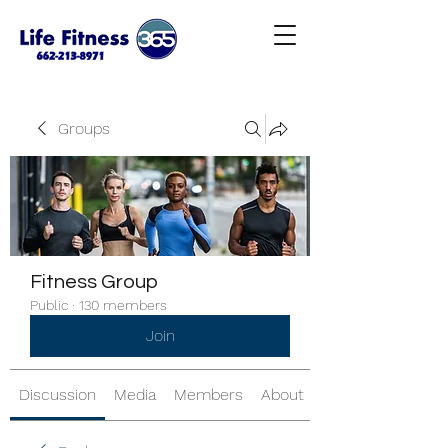
Groups
Fitness Group
Public
·
130 members
Join
Discussion
Media
Members
About