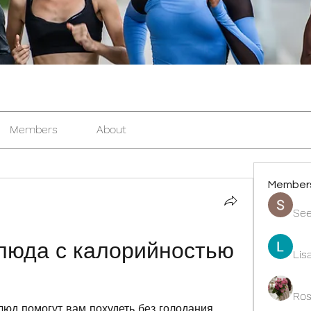
Members
About
Member
See
люда с калорийностью 
Lis
Ros
юд помогут вам похудеть без голодания. 