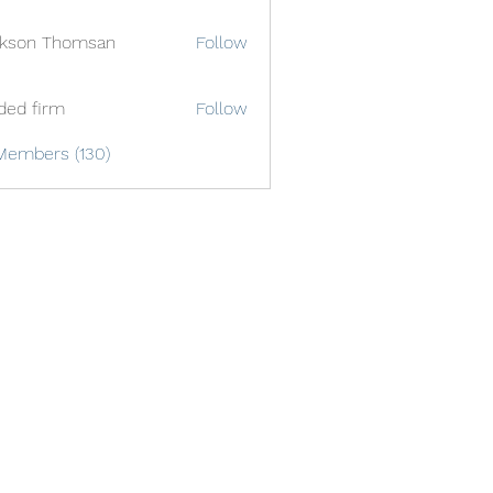
ckson Thomsan
Follow
ded firm
Follow
Members (130)