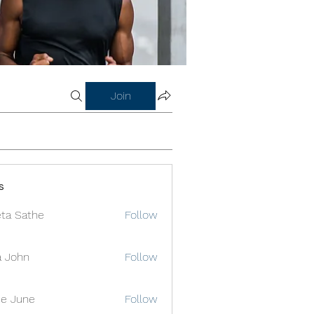
Join
s
ta Sathe
Follow
a John
Follow
e June
Follow