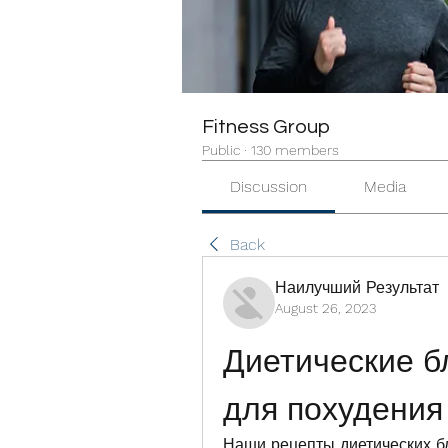
Fitness Group
Public
·
130 members
Discussion
Media
Back
Наилучший Результат
August 26, 2023
Диетические б
для похудения
Наши рецепты диетических бл