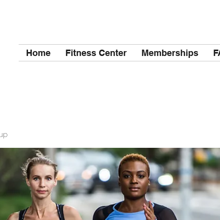
Home
Fitness Center
Memberships
F
up