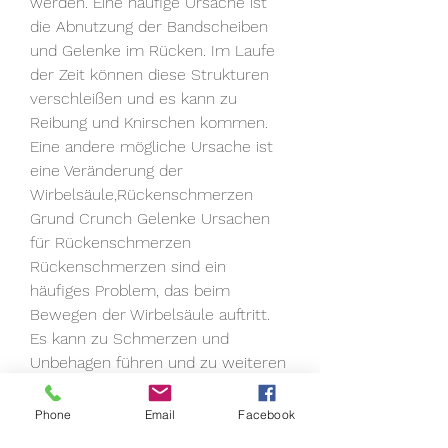
werden. Eine häufige Ursache ist 
die Abnutzung der Bandscheiben 
und Gelenke im Rücken. Im Laufe 
der Zeit können diese Strukturen 
verschleißen und es kann zu 
Reibung und Knirschen kommen. 
Eine andere mögliche Ursache ist 
eine Veränderung der 
Wirbelsäule,Rückenschmerzen 
Grund Crunch Gelenke Ursachen 
für Rückenschmerzen 
Rückenschmerzen sind ein 
häufiges Problem, das beim 
Bewegen der Wirbelsäule auftritt. 
Es kann zu Schmerzen und 
Unbehagen führen und zu weiteren 
Komplikationen führen, wie zum 
Beis 
Phone
Email
Facebook
0
0