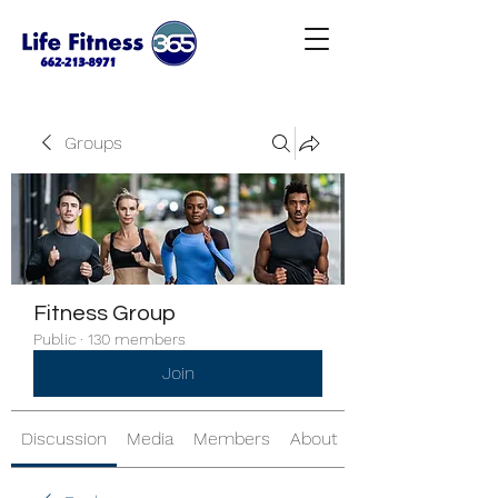
Groups
Fitness Group
Public
·
130 members
Join
Discussion
Media
Members
About