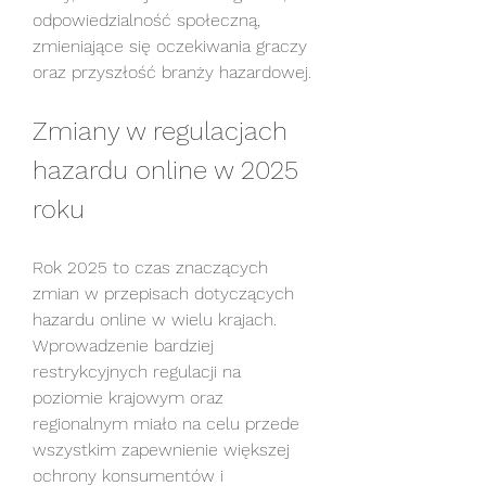
odpowiedzialność społeczną, 
zmieniające się oczekiwania graczy 
oraz przyszłość branży hazardowej.
Zmiany w regulacjach 
hazardu online w 2025 
roku
Rok 2025 to czas znaczących 
zmian w przepisach dotyczących 
hazardu online w wielu krajach. 
Wprowadzenie bardziej 
restrykcyjnych regulacji na 
poziomie krajowym oraz 
regionalnym miało na celu przede 
wszystkim zapewnienie większej 
ochrony konsumentów i 