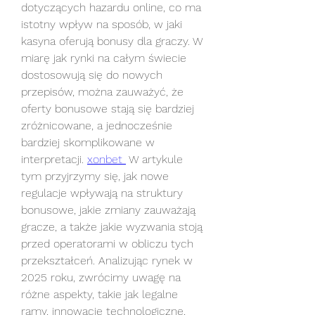
dotyczących hazardu online, co ma 
istotny wpływ na sposób, w jaki 
kasyna oferują bonusy dla graczy. W 
miarę jak rynki na całym świecie 
dostosowują się do nowych 
przepisów, można zauważyć, że 
oferty bonusowe stają się bardziej 
zróżnicowane, a jednocześnie 
bardziej skomplikowane w 
interpretacji. 
xonbet 
 W artykule 
tym przyjrzymy się, jak nowe 
regulacje wpływają na struktury 
bonusowe, jakie zmiany zauważają 
gracze, a także jakie wyzwania stoją 
przed operatorami w obliczu tych 
przekształceń. Analizując rynek w 
2025 roku, zwrócimy uwagę na 
różne aspekty, takie jak legalne 
ramy, innowacje technologiczne, 