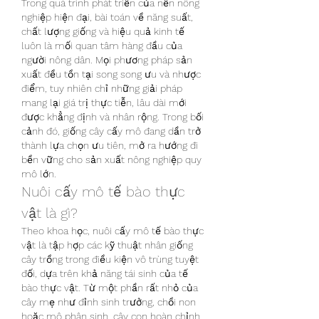
Trong quá trình phát triển của nền nông 
nghiệp hiện đại, bài toán về năng suất, 
chất lượng giống và hiệu quả kinh tế 
luôn là mối quan tâm hàng đầu của 
người nông dân. Mọi phương pháp sản 
xuất đều tồn tại song song ưu và nhược 
điểm, tuy nhiên chỉ những giải pháp 
mang lại giá trị thực tiễn, lâu dài mới 
được khẳng định và nhân rộng. Trong bối 
cảnh đó, giống cây cấy mô đang dần trở 
thành lựa chọn ưu tiên, mở ra hướng đi 
bền vững cho sản xuất nông nghiệp quy 
mô lớn.
Nuôi cấy mô tế bào thực 
vật là gì?
Theo khoa học, nuôi cấy mô tế bào thực 
vật là tập hợp các kỹ thuật nhân giống 
cây trồng trong điều kiện vô trùng tuyệt 
đối, dựa trên khả năng tái sinh của tế 
bào thực vật. Từ một phần rất nhỏ của 
cây mẹ như đỉnh sinh trưởng, chồi non 
hoặc mô phân sinh, cây con hoàn chỉnh 