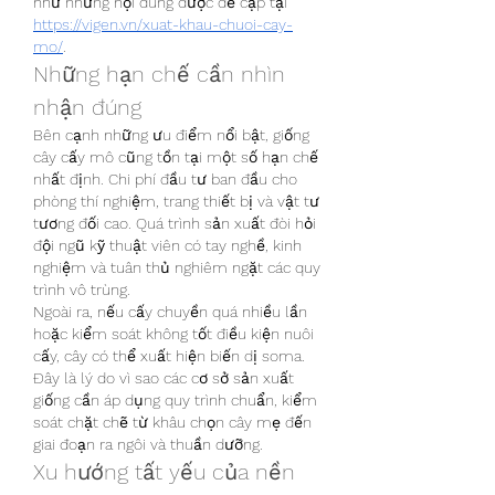
như những nội dung được đề cập tại 
https://vigen.vn/xuat-khau-chuoi-cay-
mo/
.
Những hạn chế cần nhìn 
nhận đúng
Bên cạnh những ưu điểm nổi bật, giống 
cây cấy mô cũng tồn tại một số hạn chế 
nhất định. Chi phí đầu tư ban đầu cho 
phòng thí nghiệm, trang thiết bị và vật tư 
tương đối cao. Quá trình sản xuất đòi hỏi 
đội ngũ kỹ thuật viên có tay nghề, kinh 
nghiệm và tuân thủ nghiêm ngặt các quy 
trình vô trùng.
Ngoài ra, nếu cấy chuyền quá nhiều lần 
hoặc kiểm soát không tốt điều kiện nuôi 
cấy, cây có thể xuất hiện biến dị soma. 
Đây là lý do vì sao các cơ sở sản xuất 
giống cần áp dụng quy trình chuẩn, kiểm 
soát chặt chẽ từ khâu chọn cây mẹ đến 
giai đoạn ra ngôi và thuần dưỡng.
Xu hướng tất yếu của nền 