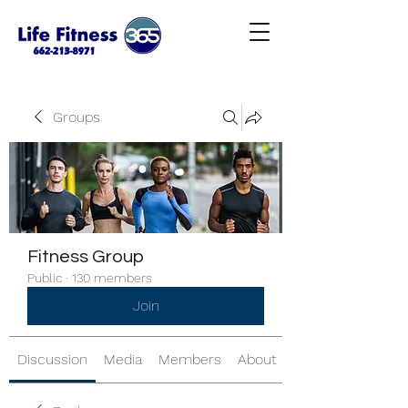
Groups
Fitness Group
Public
·
130 members
Join
Discussion
Media
Members
About