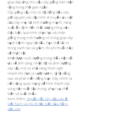
giúp đáp ứng nhu cầu cây giống trên diện 
rộng trong thời gian ngắn.
Cây giống cấy mô có độ đồng đều cao, 
giữ nguyên các đặc tính di truyền ưu việt 
của cây mẹ, từ sinh trưởng mạnh, năng 
suất ổn định đến chất lượng nông sản. 
Đặc biệt, quá trình chọn lọc và nhân 
giống trong môi trường vô trùng giúp cây 
sạch bệnh ngay từ đầu, hạn chế rủi ro 
trong canh tác và giảm chi phí thuốc bảo 
vệ thực vật.
Nhờ được nuôi dưỡng trong điều kiện tối 
ưu về ánh sáng, nhiệt độ và dinh dưỡng, 
cây cấy mô có khả năng thích nghi 
nhanh khi đưa ra vườn ươm, tỷ lệ sống 
cao và phát triển đồng loạt. Đây chính là 
nền tảng quan trọng để hình thành các 
vùng sản xuất tập trung, phục vụ chế 
biến và xuất khẩu.
Xem thêm: 
Nguồn gốc cây dừa sáp ở 
Việt Nam và giá trị đặc biệt của giống 
dừa sáp