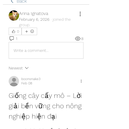
Back
Arina Ignatova
February 6, 2026
·
joined the
group.
0
1
8
Write a comment...
Newest
boonsnake3
Feb 08
Giống cây cấy mô – Lời 
giải bền vững cho nông 
nghiệp hiện đại