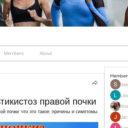
Members
About
Member
See
Lis
тикистоз правой почки
Ros
ой почки: что это такое, причины и симптомы, 
Ja
fun