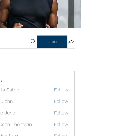
Join
s
ta Sathe
Follow
a John
Follow
e June
Follow
ckson Thomsan
Follow
ded firm
Follow