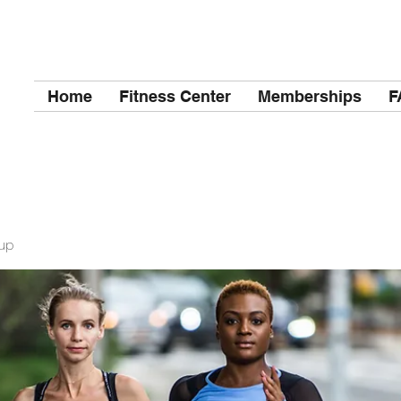
Home
Fitness Center
Memberships
F
up