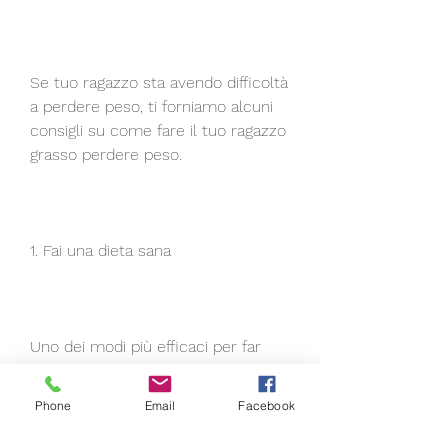
Se tuo ragazzo sta avendo difficoltà 
a perdere peso, ti forniamo alcuni 
consigli su come fare il tuo ragazzo 
grasso perdere peso.
1. Fai una dieta sana
Uno dei modi più efficaci per far 
perdere peso al tuo ragazzo è 
quello di cambiare la sua dieta. 
Phone
Email
Facebook
Inizia a cucinare pasti sani e 
bilanciati che includano proteine 