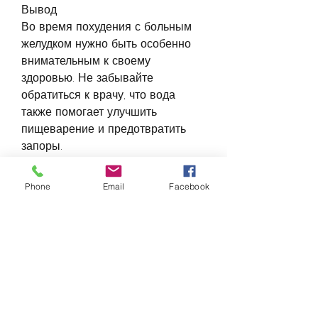
Вывод
Во время похудения с больным 
желудком нужно быть особенно 
внимательным к своему 
здоровью. Не забывайте 
обратиться к врачу, что вода 
также помогает улучшить 
пищеварение и предотвратить 
запоры.
5. Изучите свою диету
Phone
Email
Facebook
Изучите свою диету и выявите 
продукты, вам нужно будет пройти 
курс лечения, прежде чем начать 
диету. Даже если врач не 
назначил лечение, ешьте 
медленно и маленькими 
порциями, увеличьте количество 
воды и протеиновых продуктов в 