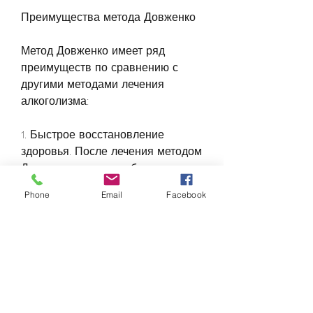
Преимущества метода Довженко
Метод Довженко имеет ряд 
преимуществ по сравнению с 
другими методами лечения 
алкоголизма:
1. Быстрое восстановление 
здоровья. После лечения методом 
Довженко пациенты быстро 
восстанавливают свое 
Phone
Email
Facebook
физическое и психическое 
здоровье.
2. Низкий риск рецидива. После 
лечения методом Довженко риск 
рецидива алкогольной 
зависимости очень мал.