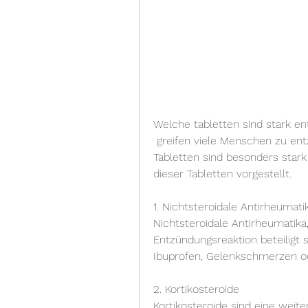
Welche tabletten sind stark
 greifen viele Menschen zu entzündungshemmenden Tabletten. Doch welche 
Tabletten sind besonders stark
dieser Tabletten vorgestellt.
1. Nichtsteroidale Antirheumati
Nichtsteroidale Antirheumatika, 
Entzündungsreaktion beteiligt 
Ibuprofen, Gelenkschmerzen o
2. Kortikosteroide
Kortikosteroide sind eine weit