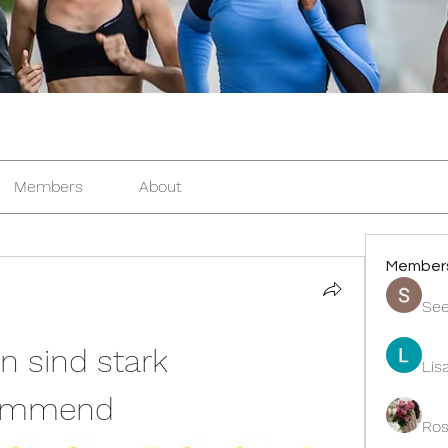
Members
About
Member
See
 sind stark 
Lis
hemmend
Ros