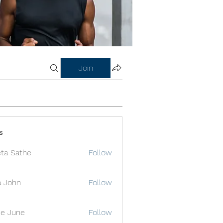
Join
s
ta Sathe
Follow
a John
Follow
e June
Follow