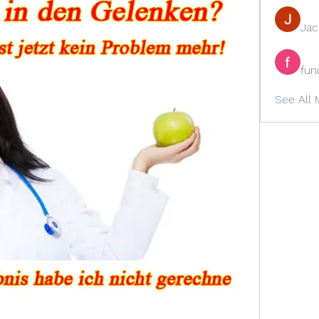
Ja
fun
See All 