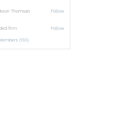
ckson Thomsan
Follow
ded firm
Follow
Members (130)