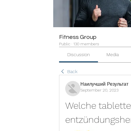
Fitness Group
Public
·
130 members
Discussion
Media
Back
Наилучший Результат
September 20, 2023
Welche tabletten
entzündungs