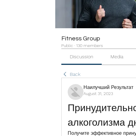
Fitness Group
Public
·
130 members
Discussion
Media
Back
Наилучший Результат
August 31, 2023
Принудительно
алкоголизма д
Получите эффективное принуд