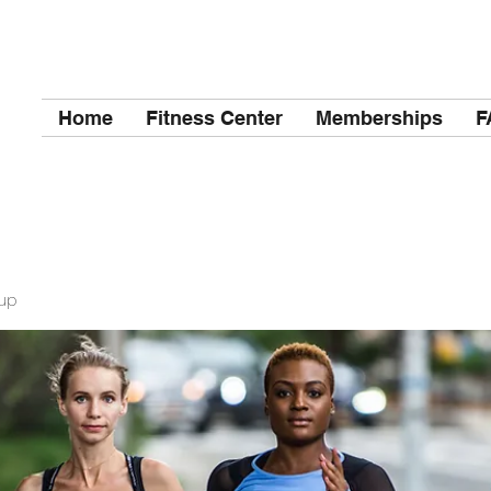
Home
Fitness Center
Memberships
F
up