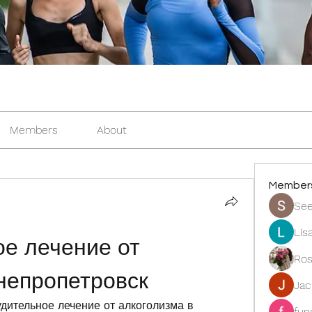
Members
About
Member
See
Lis
е лечение от 
Ros
непропетровск
Ja
ительное лечение от алкоголизма в 
fun