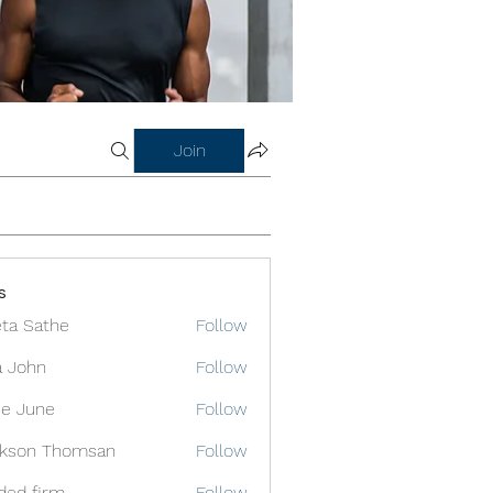
Join
s
ta Sathe
Follow
a John
Follow
e June
Follow
ckson Thomsan
Follow
ded firm
Follow