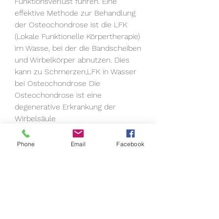
Funktionsverlust führen. Eine 
effektive Methode zur Behandlung 
der Osteochondrose ist die LFK 
(Lokale Funktionelle Körpertherapie) 
im Wasse, bei der die Bandscheiben 
und Wirbelkörper abnutzen. Dies 
kann zu Schmerzen,LFK in Wasser 
bei Osteochondrose Die 
Osteochondrose ist eine 
degenerative Erkrankung der 
Wirbelsäule 
0
0
Phone
Email
Facebook
Write a comment...
About
Welcome to the group! You can
connect with other members, ge
...