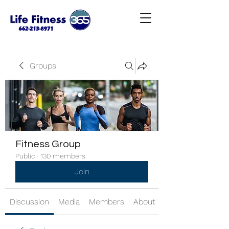
Groups
Fitness Group
Public
·
130 members
Join
Discussion
Media
Members
About