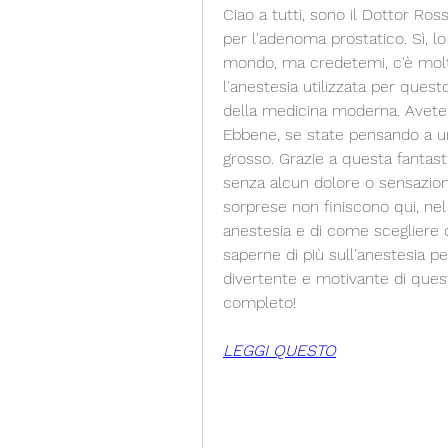
Ciao a tutti, sono il Dottor Ross
per l'adenoma prostatico. Sì, lo
mondo, ma credetemi, c'è molto 
l'anestesia utilizzata per quest
della medicina moderna. Avete m
Ebbene, se state pensando a uno
grosso. Grazie a questa fantas
senza alcun dolore o sensazion
sorprese non finiscono qui, nel m
anestesia e di come scegliere qu
saperne di più sull'anestesia pe
divertente e motivante di quest
completo!
LEGGI QUESTO