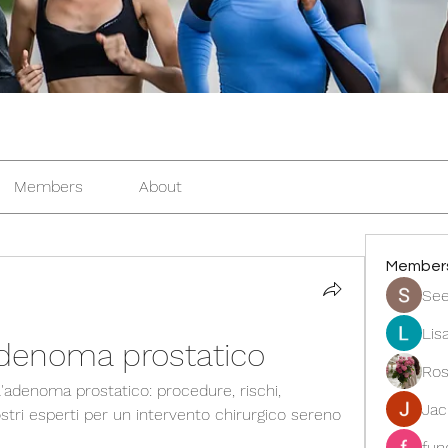
Members
About
Member
See
Lis
adenoma prostatico
Ros
l'adenoma prostatico: procedure, rischi, 
Ja
stri esperti per un intervento chirurgico sereno 
fun