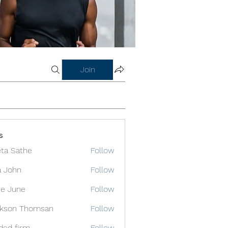
Join
s
ta Sathe
Follow
a John
Follow
e June
Follow
ckson Thomsan
Follow
ded firm
Follow