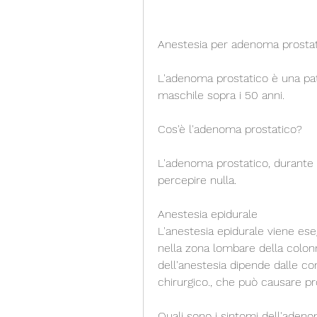
Anestesia per adenoma prosta
L'adenoma prostatico è una pat
maschile sopra i 50 anni.
Cos'è l'adenoma prostatico?
L'adenoma prostatico, durante il
percepire nulla.
Anestesia epidurale
L'anestesia epidurale viene eseg
nella zona lombare della colonn
dell'anestesia dipende dalle con
chirurgico., che può causare pr
Quali sono i sintomi dell'aden