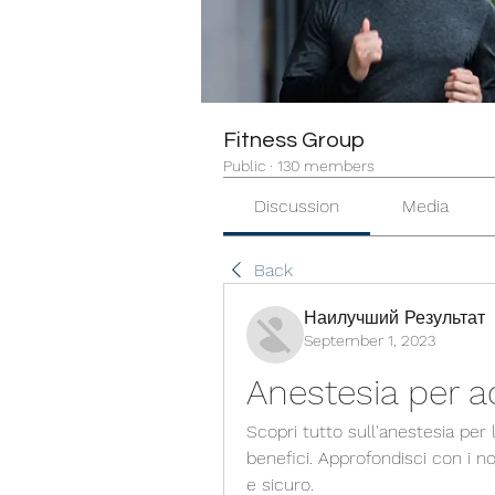
Fitness Group
Public
·
130 members
Discussion
Media
Back
Наилучший Результат
September 1, 2023
Anestesia per 
Scopri tutto sull'anestesia per 
benefici. Approfondisci con i no
e sicuro.