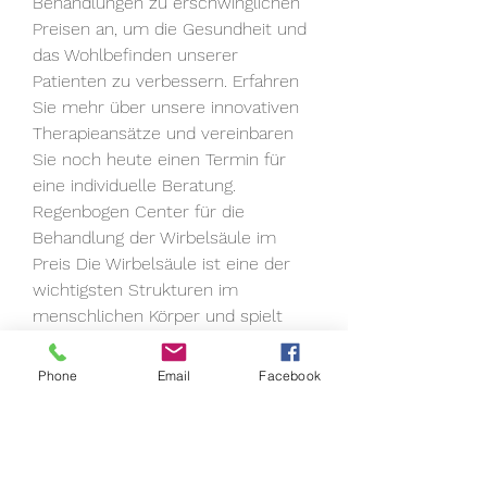
Behandlungen zu erschwinglichen 
Preisen an, um die Gesundheit und 
das Wohlbefinden unserer 
Patienten zu verbessern. Erfahren 
Sie mehr über unsere innovativen 
Therapieansätze und vereinbaren 
Sie noch heute einen Termin für 
eine individuelle Beratung.
Regenbogen Center für die 
Behandlung der Wirbelsäule im 
Preis Die Wirbelsäule ist eine der 
wichtigsten Strukturen im 
menschlichen Körper und spielt 
eine 
0
0
Phone
Email
Facebook
Write a comment...