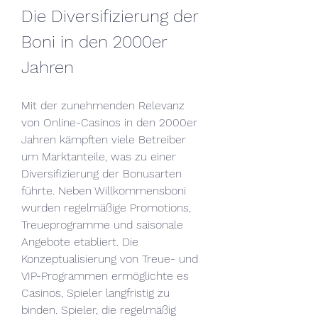
Die Diversifizierung der 
Boni in den 2000er 
Jahren
Mit der zunehmenden Relevanz 
von Online-Casinos in den 2000er 
Jahren kämpften viele Betreiber 
um Marktanteile, was zu einer 
Diversifizierung der Bonusarten 
führte. Neben Willkommensboni 
wurden regelmäßige Promotions, 
Treueprogramme und saisonale 
Angebote etabliert. Die 
Konzeptualisierung von Treue- und 
VIP-Programmen ermöglichte es 
Casinos, Spieler langfristig zu 
binden. Spieler, die regelmäßig 