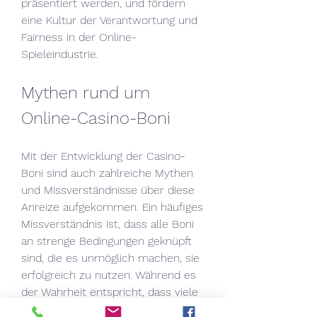
präsentiert werden, und fördern 
eine Kultur der Verantwortung und 
Fairness in der Online-
Spieleindustrie.
Mythen rund um 
Online-Casino-Boni
Mit der Entwicklung der Casino-
Boni sind auch zahlreiche Mythen 
und Missverständnisse über diese 
Anreize aufgekommen. Ein häufiges 
Missverständnis ist, dass alle Boni 
an strenge Bedingungen geknüpft 
sind, die es unmöglich machen, sie 
erfolgreich zu nutzen. Während es 
der Wahrheit entspricht, dass viele 
Promotions Umsatzbedingungen 