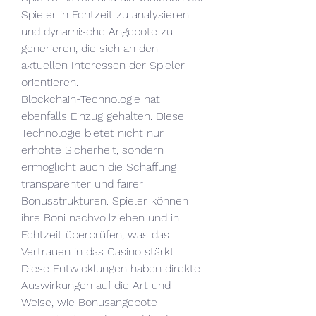
Spieler in Echtzeit zu analysieren 
und dynamische Angebote zu 
generieren, die sich an den 
aktuellen Interessen der Spieler 
orientieren.
Blockchain-Technologie hat 
ebenfalls Einzug gehalten. Diese 
Technologie bietet nicht nur 
erhöhte Sicherheit, sondern 
ermöglicht auch die Schaffung 
transparenter und fairer 
Bonusstrukturen. Spieler können 
ihre Boni nachvollziehen und in 
Echtzeit überprüfen, was das 
Vertrauen in das Casino stärkt. 
Diese Entwicklungen haben direkte 
Auswirkungen auf die Art und 
Weise, wie Bonusangebote 