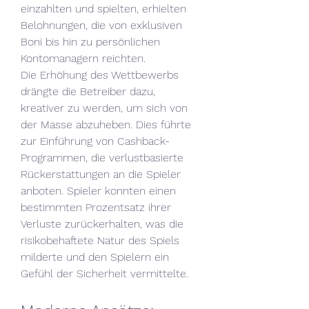
einzahlten und spielten, erhielten 
Belohnungen, die von exklusiven 
Boni bis hin zu persönlichen 
Kontomanagern reichten.
Die Erhöhung des Wettbewerbs 
drängte die Betreiber dazu, 
kreativer zu werden, um sich von 
der Masse abzuheben. Dies führte 
zur Einführung von Cashback-
Programmen, die verlustbasierte 
Rückerstattungen an die Spieler 
anboten. Spieler konnten einen 
bestimmten Prozentsatz ihrer 
Verluste zurückerhalten, was die 
risikobehaftete Natur des Spiels 
milderte und den Spielern ein 
Gefühl der Sicherheit vermittelte.