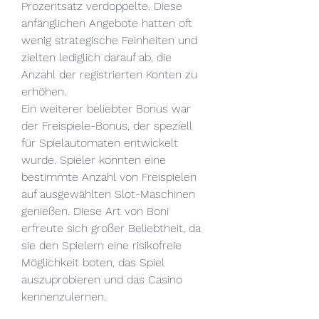
Prozentsatz verdoppelte. Diese 
anfänglichen Angebote hatten oft 
wenig strategische Feinheiten und 
zielten lediglich darauf ab, die 
Anzahl der registrierten Konten zu 
erhöhen.
Ein weiterer beliebter Bonus war 
der Freispiele-Bonus, der speziell 
für Spielautomaten entwickelt 
wurde. Spieler konnten eine 
bestimmte Anzahl von Freispielen 
auf ausgewählten Slot-Maschinen 
genießen. Diese Art von Boni 
erfreute sich großer Beliebtheit, da 
sie den Spielern eine risikofreie 
Möglichkeit boten, das Spiel 
auszuprobieren und das Casino 
kennenzulernen.