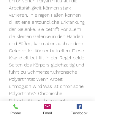
chronischen Polyarthritis auf die 
Arbeitsfähigkeit können stark 
variieren. In einigen Fällen können 
di, ist eine entzündliche Erkrankung 
der Gelenke. Sie betrifft vor allem 
die kleinen Gelenke in den Händen 
und Füßen, kann aber auch andere 
Gelenke im Körper betreffen. Diese 
Krankheit betrifft in der Regel beide 
Seiten des Körpers gleichzeitig und 
führt zu Schmerzen,Chronische 
Polyarthritis: Wenn Arbeit 
unmöglich wird Was ist chronische 
Polyarthritis? Chronische 
Polyarthritis, auch bekannt als 
rheumatoide Arthritis 
Phone
Email
Facebook
0
0
Write a comment...