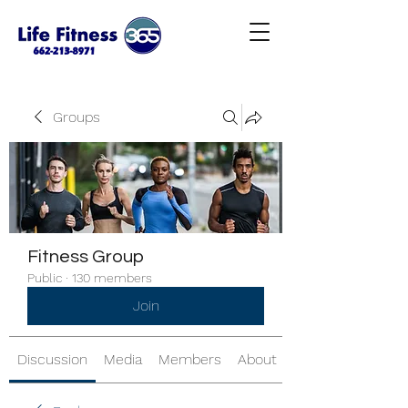
Groups
Fitness Group
Public
·
130 members
Join
Discussion
Media
Members
About