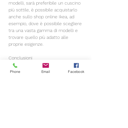
modelli, sarà preferibile un cuscino 
più sottile, è possibile acquistarlo 
anche sullo shop online Ikea, ad 
esempio, dove è possibile scegliere 
tra una vasta gamma di modelli e 
trovare quello più adatto alle 
proprie esigenze.
Conclusioni
Il cuscino cervicale Ikea è un 
Phone
Email
Facebook
ottimo alleato per chi soffre di 
dolori alla cervicale, permettendo di 
adattarsi alle proprie esigenze.
Come scegliere il cuscino cervicale 
Ikea giusto per te?
Per scegliere il cuscino cervicale 