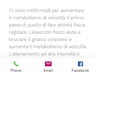
Ci sono molti modi per aumentare 
il metabolismo di velocità. Il primo 
passo è quello di fare attività fisica 
regolare. L'esercizio fisico aiuta a 
bruciare il grasso corporeo e 
aumenta il metabolismo di velocità. 
L'allenamento ad alta intensità è 
particolarmente efficace per 
aumentare il metabolismo di 
Phone
Email
Facebook
velocità e bruciare il grasso 
corporeo.
Un'altra cosa che si può fare per 
aumentare il metabolismo di 
velocità è di mangiare una dieta 
sana ed equilibrata. Una dieta ricca 