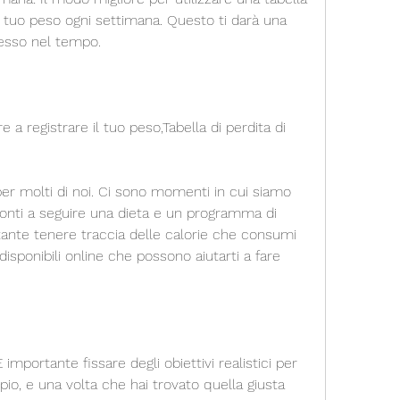
il tuo peso ogni settimana. Questo ti darà una 
resso nel tempo.
re a registrare il tuo peso,Tabella di perdita di 
per molti di noi. Ci sono momenti in cui siamo 
onti a seguire una dieta e un programma di 
tante tenere traccia delle calorie che consumi 
isponibili online che possono aiutarti a fare 
 È importante fissare degli obiettivi realistici per 
io, e una volta che hai trovato quella giusta 