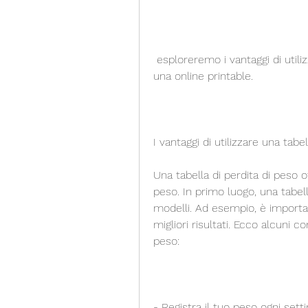
 esploreremo i vantaggi di utilizzare tabelle di perdita di peso e come trovarne 
una online printable.
I vantaggi di utilizzare una tabe
Una tabella di perdita di peso 
peso. In primo luogo, una tabella 
modelli. Ad esempio, è importan
migliori risultati. Ecco alcuni con
peso:
- Registra il tuo peso ogni sett