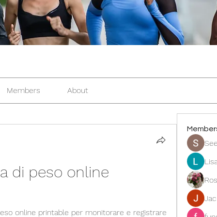
Members
About
Member
See
Lis
a di peso online 
Ros
Ja
peso online printable per monitorare e registrare 
fun