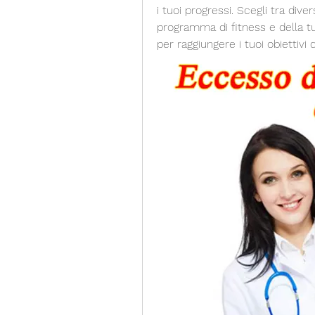
i tuoi progressi. Scegli tra dive
programma di fitness e della t
per raggiungere i tuoi obiettivi 