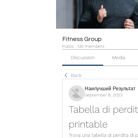
Fitness Group
Public
·
130 members
Discussion
Media
Back
Наилучший Результат
September 8, 2023
Tabella di perdit
printable
Trova una tabella di perdita di 