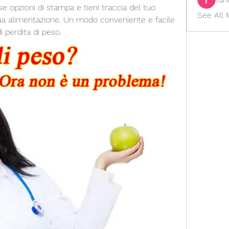
rse opzioni di stampa e tieni traccia del tuo 
See All 
ua alimentazione. Un modo conveniente e facile 
di perdita di peso.