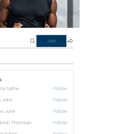
Join
s
ta Sathe
Follow
a John
Follow
e June
Follow
ckson Thomsan
Follow
ded firm
Follow