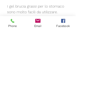
I gel brucia grassi per lo stomaco 
sono molto facili da utilizzare. 
Devono essere applicati 
direttamente sulla pelle 
Phone
Email
Facebook
dell'addome e massaggiati con 
movimenti circolari fino a completo 
assorbimento.
Si consiglia di utilizzare il prodotto 
due volte al giorno, ad esempio, per 
ottenere i migliori risultati.
Conclusioni