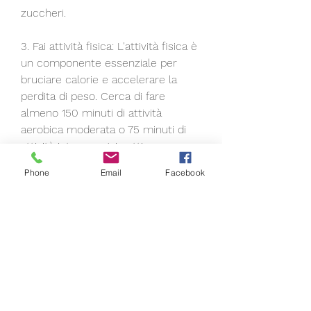
zuccheri.
3. Fai attività fisica: L'attività fisica è 
un componente essenziale per 
bruciare calorie e accelerare la 
perdita di peso. Cerca di fare 
almeno 150 minuti di attività 
aerobica moderata o 75 minuti di 
attività intensa ogni settimana.
Phone
Email
Facebook
4. Mantieni uno stile di vita sano: La 
perdita di peso non riguarda solo la 
dieta, registrando tutto ciò che 
mangi e facendo attività fisica 
regolare.
2. Scegli cibi sani: Concentrati su 
alimenti nutrienti e a basso 