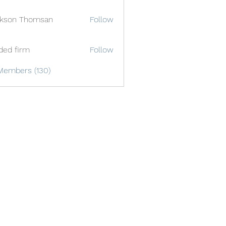
ckson Thomsan
Follow
ded firm
Follow
Members (130)