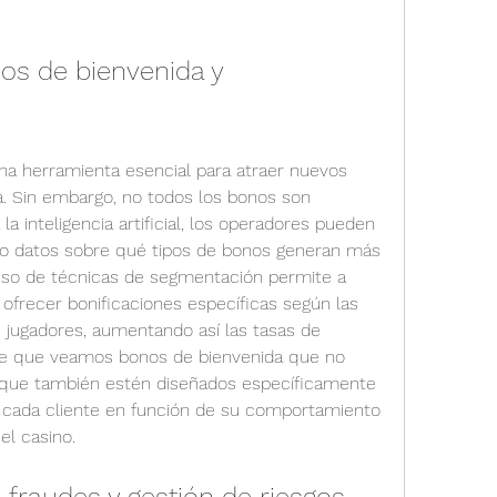
s de bienvenida y 
a herramienta esencial para atraer nuevos 
a. Sin embargo, no todos los bonos son 
la inteligencia artificial, los operadores pueden 
do datos sobre qué tipos de bonos generan más 
uso de técnicas de segmentación permite a 
 ofrecer bonificaciones específicas según las 
s jugadores, aumentando así las tasas de 
ble que veamos bonos de bienvenida que no 
o que también estén diseñados específicamente 
 cada cliente en función de su comportamiento 
el casino.
e fraudes y gestión de riesgos