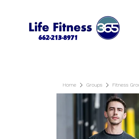
Home
Groups
Fitness Gro