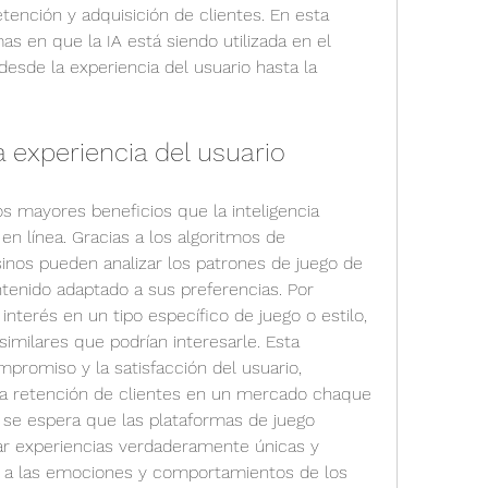
tención y adquisición de clientes. En esta 
s en que la IA está siendo utilizada en el 
desde la experiencia del usuario hasta la 
a experiencia del usuario
s mayores beneficios que la inteligencia 
s en línea. Gracias a los algoritmos de 
inos pueden analizar los patrones de juego de 
tenido adaptado a sus preferencias. Por 
nterés en un tipo específico de juego o estilo, 
similares que podrían interesarle. Esta 
promiso y la satisfacción del usuario, 
a retención de clientes en un mercado chaque 
se espera que las plataformas de juego 
ear experiencias verdaderamente únicas y 
 a las emociones y comportamientos de los 