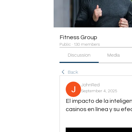
Fitness Group
Public
·
130 members
Discussion
Media
Back
JohnRed
September 4, 2025
El impacto de la inteligen
casinos en línea y su ef