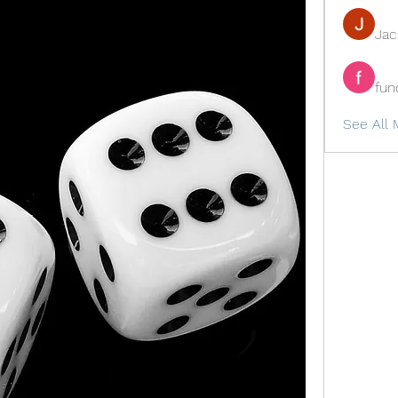
Ja
fun
See All 