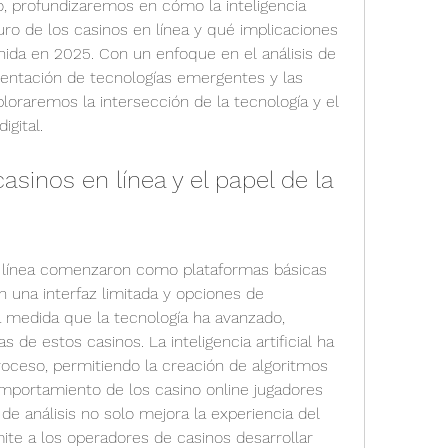
lo, profundizaremos en cómo la inteligencia 
turo de los casinos en línea y qué implicaciones 
nida en 2025. Con un enfoque en el análisis de 
entación de tecnologías emergentes y las 
ploraremos la intersección de la tecnología y el 
gital.
asinos en línea y el papel de la 
n línea comenzaron como plataformas básicas 
 una interfaz limitada y opciones de 
a medida que la tecnología ha avanzado, 
 de estos casinos. La inteligencia artificial ha 
roceso, permitiendo la creación de algoritmos 
omportamiento de los casino online jugadores 
de análisis no solo mejora la experiencia del 
ite a los operadores de casinos desarrollar 