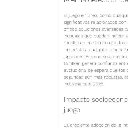
El juego en línea, como cualquier
significativos relacionados con e
ofrece soluciones avanzadas pa
inusuales que pueden indicar a
monitoreo en tiempo real, los
inmediata a cualquier amenaza,
jugadores. Esto no solo mejora 
también genera confianza entre
evoluciona, se espera que los
seguridad aún más robustas, es
industria para 2025.
Impacto socioeconómi
juego
La creciente adopción de la inte