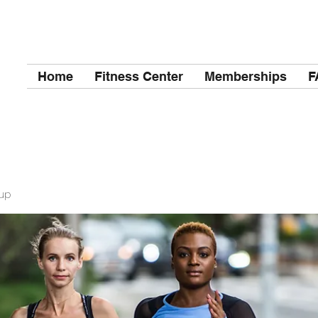
Home
Fitness Center
Memberships
F
up