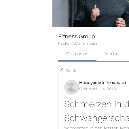
Fitness Group
Public
·
130 members
Discussion
Media
Back
Наилучший Результат
September 14, 2023
Schmerzen in d
Schwangerscha
Schmerzen in den letzten Mona