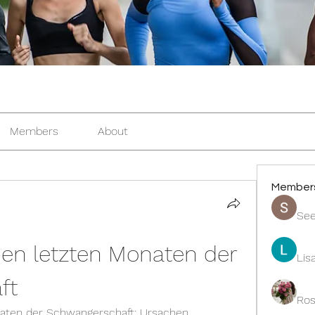
Members
About
Member
See
en letzten Monaten der 
Lis
ft
Ros
ten der Schwangerschaft: Ursachen, 