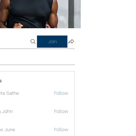
Join
s
ta Sathe
Follow
a John
Follow
e June
Follow