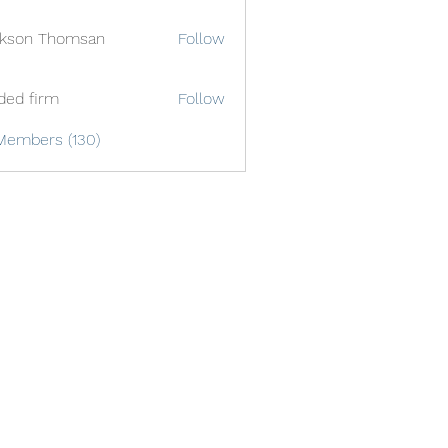
ckson Thomsan
Follow
ded firm
Follow
Members (130)