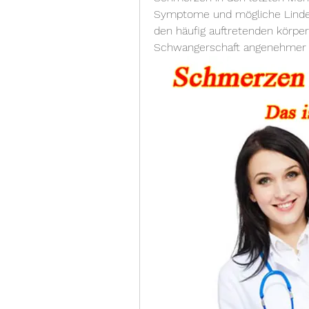
Symptome und mögliche Linder
den häufig auftretenden körp
Schwangerschaft angenehmer z