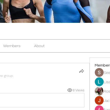
Members
About
Member
See
he group.
Lis
8 Views
Ros
Ja
fun