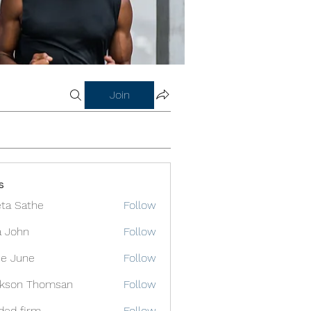
Join
s
ta Sathe
Follow
a John
Follow
e June
Follow
ckson Thomsan
Follow
ded firm
Follow