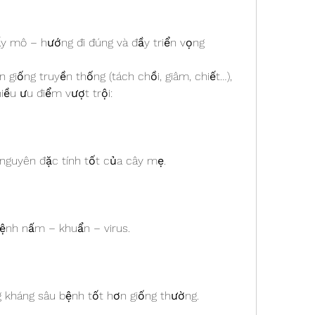
y mô – hướng đi đúng và đầy triển vọng
giống truyền thống (tách chồi, giâm, chiết…), 
iều ưu điểm vượt trội:
nguyên đặc tính tốt của cây mẹ.
bệnh nấm – khuẩn – virus.
g kháng sâu bệnh tốt hơn giống thường.