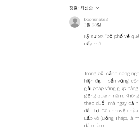
정렬:
최신순
boonsnake3
3월 28일
Kỹ sư 9X “bỏ phố về quê
cấy mô
Trong bối cảnh nông ng
hiện đại – bền vững, cô
giải pháp vàng giúp nân
giống quanh năm. Không 
theo đuổi, mà ngay cả 
đầu tư. Câu chuyện của
Lấp Vò (Đồng Tháp), là 
dám làm.