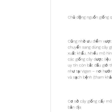
Chủ động nguồn giống 
Cũng nhờ ưu điểm vượt t
chuyển sang dùng cây gi
xuất khẩu. Nhiều mô hìn
các giống cây dược liệu
uy tín còn bắt đầu giới 
như tại Vigen – nơi hướ
và sạch bệnh (tham khảo
Cơ sở cây giống cấy mô H
bản địa