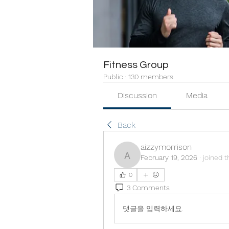
Fitness Group
Public
·
130 members
Discussion
Media
Back
aizzymorrison
February 19, 2026
·
joined t
aizzymorrison
0
3 Comments
댓글을 입력하세요.