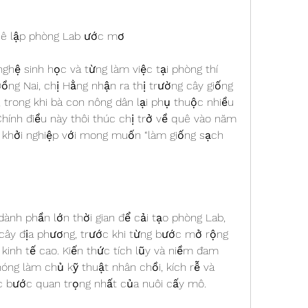
quê lập phòng Lab ước mơ
hệ sinh học và từng làm việc tại phòng thí 
ng Nai, chị Hằng nhận ra thị trường cây giống 
 trong khi bà con nông dân lại phụ thuộc nhiều 
Chính điều này thôi thúc chị trở về quê vào năm 
h khởi nghiệp với mong muốn “làm giống sạch 
.
 dành phần lớn thời gian để cải tạo phòng Lab, 
cây địa phương, trước khi từng bước mở rộng 
 kinh tế cao. Kiến thức tích lũy và niềm đam 
óng làm chủ kỹ thuật nhân chồi, kích rễ và 
c bước quan trọng nhất của nuôi cấy mô.