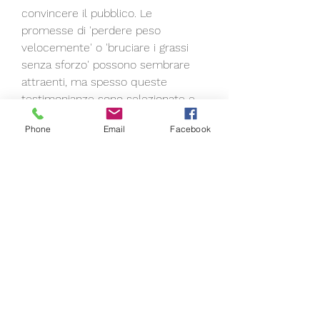
convincere il pubblico. Le 
promesse di 'perdere peso 
velocemente' o 'bruciare i grassi 
senza sforzo' possono sembrare 
attraenti, ma spesso queste 
testimonianze sono selezionate e 
non rappresentano la realtà 
Phone
Email
Facebook
generale. È importante guardare 
oltre le testimonianze e cercare 
prove scientifiche indipendenti 
dell'efficacia di un prodotto.
Gli ingredienti segreti
Molte pubblicità sugli integratori 
dimagranti fanno affidamento su 
'ingredienti segreti' o 'formule 
rivoluzionarie'. Questo crea un 