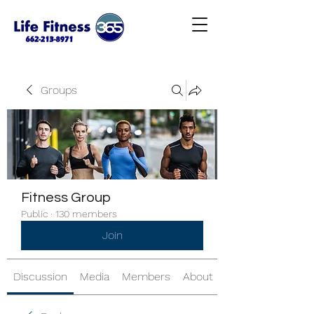
Groups
Fitness Group
Public
·
130 members
Join
Discussion
Media
Members
About