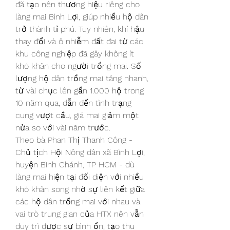
đã tạo nên thương hiệu riêng cho 
làng mai Bình Lợi, giúp nhiều hộ dân 
trở thành tỉ phú. Tuy nhiên, khí hậu 
thay đổi và ô nhiễm đất đai từ các 
khu công nghiệp đã gây không ít 
khó khăn cho người trồng mai. Số 
lượng hộ dân trồng mai tăng nhanh, 
từ vài chục lên gần 1.000 hộ trong 
10 năm qua, dẫn đến tình trạng 
cung vượt cầu, giá mai giảm một 
nửa so với vài năm trước.
Theo bà Phan Thị Thanh Công - 
Chủ tịch Hội Nông dân xã Bình Lợi, 
huyện Bình Chánh, TP HCM - dù 
làng mai hiện tại đối diện với nhiều 
khó khăn song nhờ sự liên kết giữa 
các hộ dân trồng mai với nhau và 
vai trò trung gian của HTX nên vẫn 
duy trì được sự bình ổn, tạo thu 