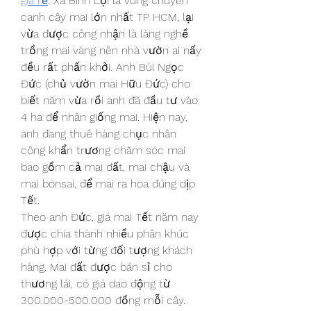
giá rẻ
. Xã Bình Lợi là vùng chuyên 
canh cây mai lớn nhất TP HCM, lại 
vừa được công nhận là làng nghề 
trồng mai vàng nên nhà vườn ai nấy 
đều rất phấn khởi. Anh Bùi Ngọc 
Đức (chủ vườn mai Hữu Đức) cho 
biết năm vừa rồi anh đã đầu tư vào 
4 ha để nhân giống mai. Hiện nay, 
anh đang thuê hàng chục nhân 
công khẩn trương chăm sóc mai 
bao gồm cả mai đất, mai chậu và 
mai bonsai, để mai ra hoa đúng dịp 
Tết.
Theo anh Đức, giá mai Tết năm nay 
được chia thành nhiều phân khúc 
phù hợp với từng đối tượng khách 
hàng. Mai đất được bán sỉ cho 
thương lái, có giá dao động từ 
300.000-500.000 đồng mỗi cây. 