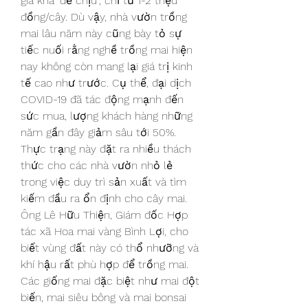
giá khá "dễ chịu", chỉ từ 1-2 triệu 
đồng/cây. Dù vậy, nhà vườn trồng 
mai lâu năm này cũng bày tỏ sự 
tiếc nuối rằng nghề trồng mai hiện 
nay không còn mang lại giá trị kinh 
tế cao như trước. Cụ thể, đại dịch 
COVID-19 đã tác động mạnh đến 
sức mua, lượng khách hàng những 
năm gần đây giảm sâu tới 50%. 
Thực trạng này đặt ra nhiều thách 
thức cho các nhà vườn nhỏ lẻ 
trong việc duy trì sản xuất và tìm 
kiếm đầu ra ổn định cho cây mai.
Ông Lê Hữu Thiện, Giám đốc Hợp 
tác xã Hoa mai vàng Bình Lợi, cho 
biết vùng đất này có thổ nhưỡng và 
khí hậu rất phù hợp để trồng mai. 
Các giống mai đặc biệt như mai đột 
biến, mai siêu bông và mai bonsai 