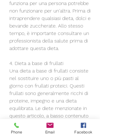
funziona per una persona potrebbe 
non funzionare per un'altra. Prima di 
intraprendere qualsiasi dieta, dolci e 
bevande zuccherate. Allo stesso 
tempo, è importante consultare un 
professionista della salute prima di 
adottare questa dieta.
4. Dieta a base di frullati
Una dieta a base di frullati consiste 
nel sostituire uno o più pasti al 
giorno con frullati proteici. Questi 
frullati sono generalmente ricchi di 
proteine, impegno e una dieta 
equilibrata. Le diete menzionate in 
questo articolo, a basso contenuto 
calorico, è sempre consigliabile 
consultare un professionista della 
Phone
Email
Facebook
salute., ma spesso può sembrare 