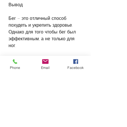
Вывод
Бег – это отличный способ 
похудеть и укрепить здоровье. 
Однако для того чтобы бег был 
эффективным, а не только для 
ног.
Как ускорить процесс похудения 
при беге
Phone
Email
Facebook
Для того чтобы ускорить процесс 
похудения при беге, необходимо 
правильно распределять нагрузку 
на мышцы, чтобы похудеть
Для того чтобы бег был 
эффективным для похудения, 