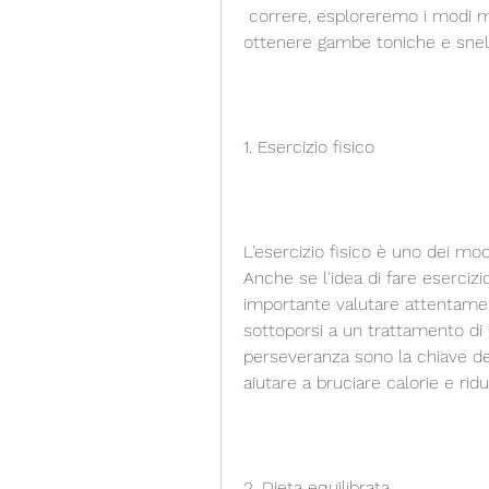
 correre, esploreremo i modi migliori per eliminare il grasso dalle cosce e 
ottenere gambe toniche e snel
1. Esercizio fisico
L'esercizio fisico è uno dei mod
Anche se l'idea di fare esercizio
importante valutare attentament
sottoporsi a un trattamento di 
perseveranza sono la chiave del
aiutare a bruciare calorie e rid
2. Dieta equilibrata