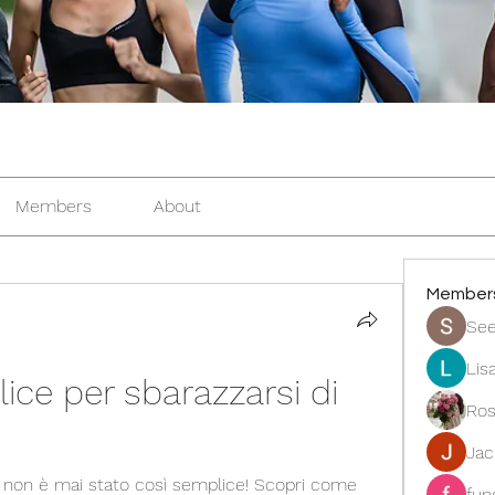
Members
About
Member
See
Lis
ce per sbarazzarsi di 
Ros
Ja
 non è mai stato così semplice! Scopri come 
fun