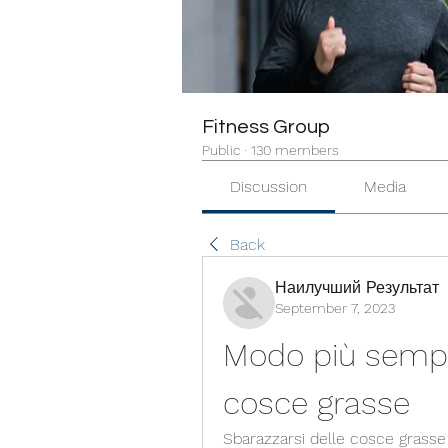
Fitness Group
Public
·
130 members
Discussion
Media
Back
Наилучший Результат
September 7, 2023
Modo più sempli
cosce grasse
Sbarazzarsi delle cosce grasse