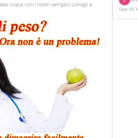
alle cosce con i nostri semplici consigli e 
See All 