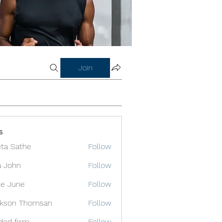
Join
s
ta Sathe
Follow
a John
Follow
e June
Follow
ckson Thomsan
Follow
ded firm
Follow