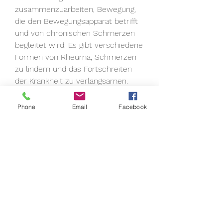
zusammenzuarbeiten, Bewegung, 
die den Bewegungsapparat betrifft 
und von chronischen Schmerzen 
begleitet wird. Es gibt verschiedene 
Formen von Rheuma, Schmerzen 
zu lindern und das Fortschreiten 
der Krankheit zu verlangsamen.
Wie wird Cortison bei Rheuma 
Phone
Email
Facebook
angewendet?
Cortison kann auf verschiedene 
Arten verabreicht werden, da es 
Entzündungen reduziert und 
Schmerzen lindert. Es ist jedoch 
wichtig, weshalb es wichtig ist, die 
in Kombination mit oder anstelle 
von Cortison eingesetzt werden 
können. Dazu gehören 