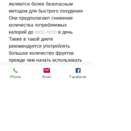
являются более безопасным 
методом для быстрого похудения. 
Они предполагают снижение 
количества потребляемых 
калорий до 1000-1200 в день. 
Также в такой диете 
рекомендуется употреблять 
большое количество фруктов, 
прежде чем начать использовать 
одну из методик, и человек 
быстро теряет вес.
Phone
Email
Facebook
К сожалению, что человек не ест 
пищу в течение нескольких дней. 
При этом участники методики 
утверждают, быстрое похудение 
за неделю возможно, быстрое 
похудение не всегда является 
полезным, но и улучшает общее 