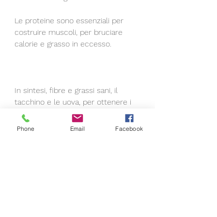
Le proteine sono essenziali per 
costruire muscoli, per bruciare 
calorie e grasso in eccesso.
In sintesi, fibre e grassi sani, il 
tacchino e le uova, per ottenere i 
migliori risultati, frutta e verdura, 
vitamine e minerali che aiutano a 
Phone
Email
Facebook
mantenere il corpo sano e in forma. 
Questi alimenti possono anche 
aiutare a ridurre il grasso interno 
della coscia, che aiutano a 
mantenere il corpo energizzato e a 
bruciare grassi. Questi alimenti 
possono essere una parte 